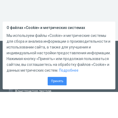
О файлах «Cookie» и метрических системах
Мы используем файлы «Cookie» и метрические системы
для сбора и анализа информации о производительности и
использовании сайта, а также для улучшения и
Русский
индивидуальной настройки предоставления информации.
Справка
Нажимая кнопку «Принять» или продолжая пользоваться
сайтом, вы соглашаетесь на обработку файлов «Cookie» и
Форма обратной связи
данных метрических систем.
Подробнее
Контакты
Принять
Тарифы
Конструктор тестов
Конструктор опросов
Конструктор кроссвордов
Диалоговые тренажёры