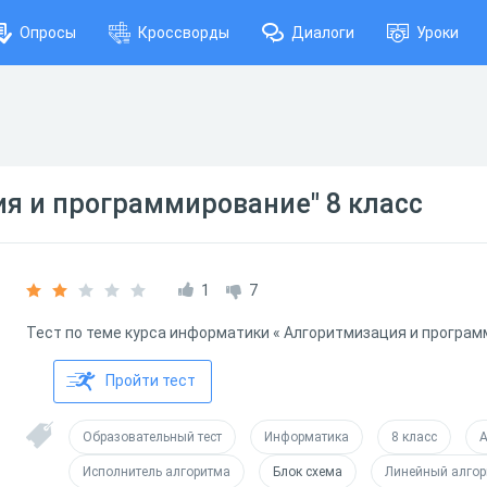
Опросы
Кроссворды
Диалоги
Уроки
я и программирование" 8 класс
1
7
Тест по теме курса информатики « Алгоритмизация и програм
Пройти тест
Образовательный тест
Информатика
8 класс
А
Исполнитель алгоритма
Блок схема
Линейный алгор