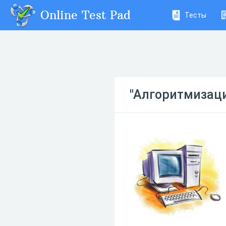
Online Test Pad
Тесты
"Алгоритмизаци