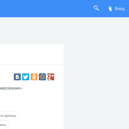
Вход
мирование».
лгоритмы
итм