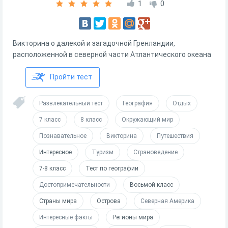
1
0
Викторина о далекой и загадочной Гренландии,
расположенной в северной части Атлантического океана
Пройти тест
Развлекательный тест
География
Отдых
7 класс
8 класс
Окружающий мир
Познавательное
Викторина
Путешествия
Интересное
Туризм
Страноведение
7-8 класс
Тест по географии
Достопримечательности
Восьмой класс
Страны мира
Острова
Северная Америка
Интересные факты
Регионы мира