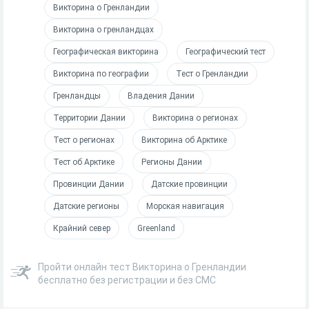
Викторина о Гренландии
Викторина о гренландцах
Географическая викторина
Географический тест
Викторина по географии
Тест о Гренландии
Гренландцы
Владения Дании
Территории Дании
Викторина о регионах
Тест о регионах
Викторина об Арктике
Тест об Арктике
Регионы Дании
Провинции Дании
Датские провинции
Датские регионы
Морская навигация
Крайний север
Greenland
Пройти онлайн тест Викторина о Гренландии
бесплатно без регистрации и без СМС