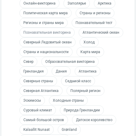
Онлайн-викторина
Заполярье
Арктика
Политическая карта мира
Страны и регионы
Регионы и страны мира
Познавательный тест
Познавательная викторина
Атлантический океан
Северный Ледовитый океан
Холод
Страны и национальности
Карта мира
Север
Образовательная викторина
Гренландия
Дания
Атлантика
Северные страны
Седьмой класс
Северная Атлантика
Полярный регион
Эскимосы
Холодные страны
Суровый климат
Природа Гренландии
Самый большой остров
Датское королевство
Kalaallit Nunaat
Grønland