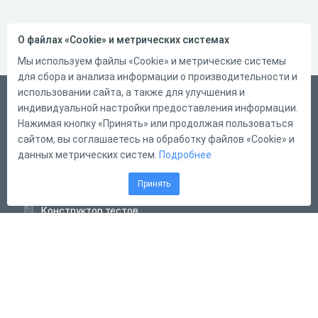
О файлах «Cookie» и метрических системах
Мы используем файлы «Cookie» и метрические системы
для сбора и анализа информации о производительности и
использовании сайта, а также для улучшения и
Русский
индивидуальной настройки предоставления информации.
Справка
Нажимая кнопку «Принять» или продолжая пользоваться
сайтом, вы соглашаетесь на обработку файлов «Cookie» и
Форма обратной связи
данных метрических систем.
Подробнее
Контакты
Принять
Тарифы
Конструктор тестов
Конструктор опросов
Конструктор кроссвордов
Диалоговые тренажёры
Комплексные задания