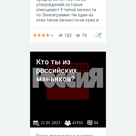
утверждений, которые
описывают 9 типов личности
по Эннеаграмме. Ни один из
этих типов личности не хуже и
не лучше другого. Ни один из
них не предназначен для
полного описания личности
183
74
индивида, каждый пункт – это
всего лишь Эннеаграмма, то
есть краткая характеристика
девяти типов личности.
Кто ты из
российских
маньяков?
21.01.2023
41916
94