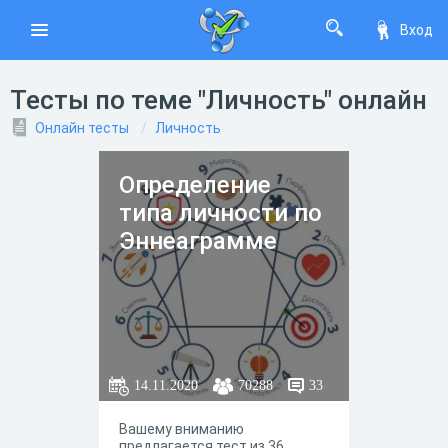
Вход
Тесты по теме "Личность" онлайн
Онлайн тесты
Личность
Определение
типа личности по
Эннеаграмме
14.11.2020
70288
33
Вашему вниманию
предлагается тест из 36