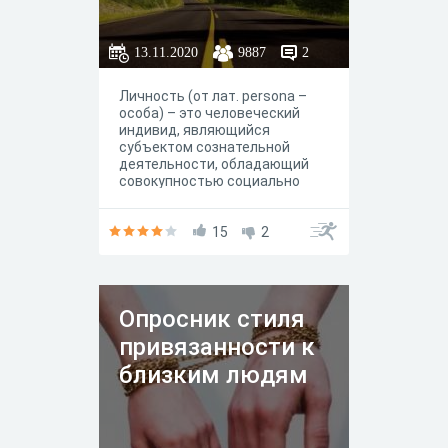
13.11.2020
9887
2
Личность (от лат. persona –
особа) – это человеческий
индивид, являющийся
субъектом сознательной
деятельности, обладающий
совокупностью социально
значимых черт, свойств и
качеств, которые он реализует
в общественной жизни
15
2
(человек с социально
значимыми качествами).
Опросник стиля
привязанности к
близким людям