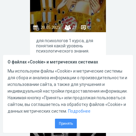
20.05.2025
27
0
для психологов 1 курса, для
понятия какой уровень
психологического знания.
О файлах «Cookie» и метрических системах
Мы используем файлы «Cookie» и метрические системы
для сбора и анализа информации о производительности и
1
1
использовании сайта, а также для улучшения и
индивидуальной настройки предоставления информации.
Нажимая кнопку «Принять» или продолжая пользоваться
сайтом, вы соглашаетесь на обработку файлов «Cookie» и
Первый
данных метрических систем.
Подробнее
универсальный
сосал-тест
Принять