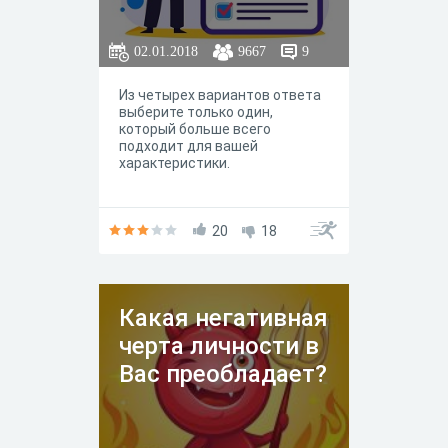
индивидуальность человека
формируется под их влиянием.
Одними из самых
02.01.2018
9667
9
положительных черт являются
самостоятельность,
надежность,
Из четырех вариантов ответа
уравновешенность,
выберите только один,
трудолюбие. Их наличие
который больше всего
помогает добиться успеха в
подходит для вашей
жизни. Главное при этом,
характеристики.
чтобы эти качества имели
необходимый баланс, иначе
они приобретут негативный
оттенок. Если же говорить о
20
18
негативных личностных
качествах, то можно выделить
такие черты как грубость,
высокомерие, нетерпимость,
вспыльчивость, жадность.
Какая негативная
черта личности в
Вас преобладает?