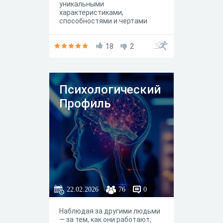
уникальными
характеристиками,
способностями и чертами
личности. Результаты теста
помогут тебе лучше понять
свою эльфийскую природу и,
18
2
возможно, даже откроют то,
что было от тебя скрыто.
Психологический
Профиль
22.02.2026
76
0
Наблюдая за другими людьми
— за тем, как они работают,