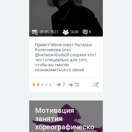
20.05.2023
5630
8
Привет! Меня зовут Наталья
Колесникова (inst:
@nataswoboda)Я создала этот
тест специально для того,
чтобы вы смогли
познакомиться со своей
теневой частью личности
поближеБудьте максимально
честны перед самими собой.
7
72
Поставьте внешний мир на
короткую паузу, чтобы уделить
эти несколько минут
самопознанию
Мотивация
занятия
хореографическо