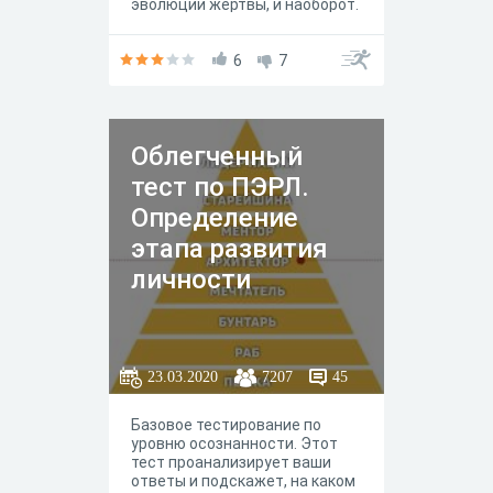
эволюции жертвы, и наоборот.
Соучастники этих
взаимоотношений не могут
отстать в эволюции друг от
6
7
друга, потому что это чревато
вымиранием как хищника,
так и жертвы
Облегченный
тест по ПЭРЛ.
Определение
этапа развития
личности
23.03.2020
7207
45
Базовое тестирование по
уровню осознанности. Этот
тест проанализирует ваши
ответы и подскажет, на каком