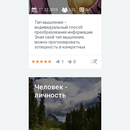
17.12.2019
115
0
Тип мышления –
индивидуальный способ
преобразования информации.
Зная свой тип мышления,
можно прогнозировать
успешность в конкретных
видах профессиональной
деятельности.Выделяют 4
базовых типа мышления,
1
0
каждый из которых обладает
специфическими
характеристиками:
предметное, образное,
Человек -
знаковое и символическое
мышление.
личность