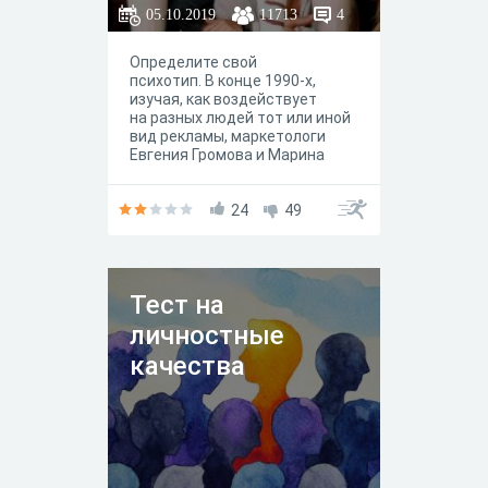
05.10.2019
11713
4
Определите свой
психотип. В конце 1990-х,
изучая, как воздействует
на разных людей тот или иной
вид рекламы, маркетологи
Евгения Громова и Марина
Герасимова описали
и выделили шесть основных
психологических типов
24
49
потребителей.
Их классифицировали
не по стилю жизни,
а по их жизненным ценностям.
Тест на
личностные
качества