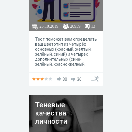
каждым минусом скрывается
свой плюс!
25.10.2019
20959
13
Тест поможет вам определить
ваш цветотип из четырёх
основных (красный, жёлтый,
зелёный, синий) и четырёх
дополнительных (сине-
зелёный, красно-желный,
желто-зеленый, красно-
синий). Просьба отвечать
максимально корректно для
30
36
наиболее точного
результата. Тест создан по
книге Томаса Эриксона
"Кругом одни идиоты". При
Теневые
выясвении неточностей и
ошибок обращаться в
качества
Instagram (@fridayalinaa)
личности