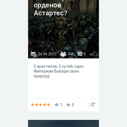
орденов
Астартес?
24.06.2025
368
0
5 архетипов, 5 путей, один
Империум.Выбери свою
природу
1
0