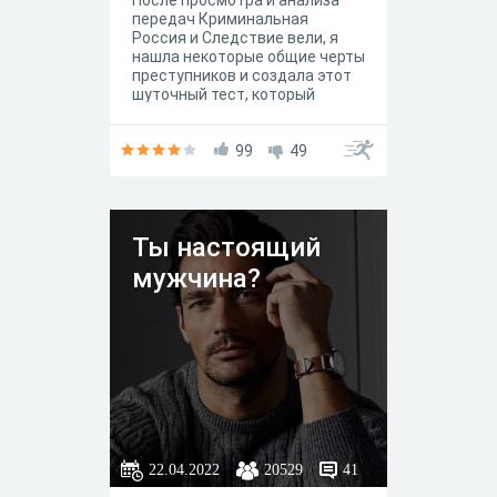
После просмотра и анализа
передач Криминальная
Россия и Следствие вели, я
нашла некоторые общие черты
преступников и создала этот
шуточный тест, который
покажет, к кому из самых
нашумевших советских и
российских маньяков и
99
49
серийных убийц вы ближе
всего ментально.
Ты настоящий
мужчина?
22.04.2022
20529
41