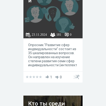
и
23.11.2024
181
0
Опросник "Развитие сфер
индвидуальности" состоит из
35 шкалированных вопросов.
Он направлен на изучение
степени развития семи сфер
индивидуальности (интеллект
уальной, мотивационной,
эмоциональной, волевой,
предметно-практической,
1
0
саморегуляции и
экзистенциальной)
Кто ты среди