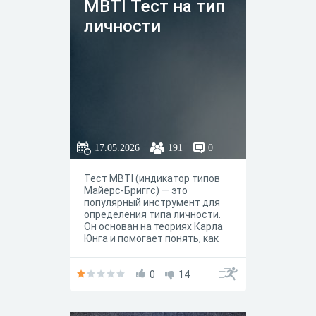
MBTI Тест на тип
личности
17.05.2026
191
0
Тест MBTI (индикатор типов
Майерс-Бриггс) — это
популярный инструмент для
определения типа личности.
Он основан на теориях Карла
Юнга и помогает понять, как
вы воспринимаете мир и
принимаете решения. Тест
оценивает четыре ключевых
0
14
аспекта: источник энергии
(экстраверсия/интроверсия),
способ получения