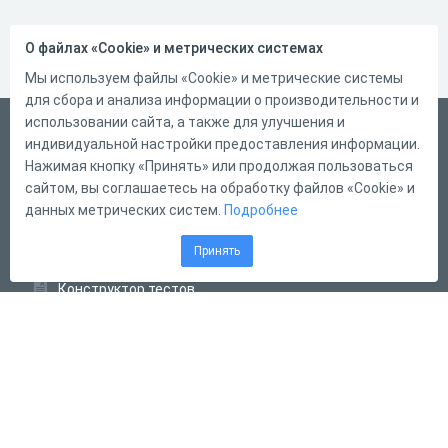
О файлах «Cookie» и метрических системах
Мы используем файлы «Cookie» и метрические системы
для сбора и анализа информации о производительности и
использовании сайта, а также для улучшения и
Русский
индивидуальной настройки предоставления информации.
Справка
Нажимая кнопку «Принять» или продолжая пользоваться
сайтом, вы соглашаетесь на обработку файлов «Cookie» и
Форма обратной связи
данных метрических систем.
Подробнее
Контакты
Принять
Тарифы
Конструктор тестов
Конструктор опросов
Конструктор кроссвордов
Диалоговые тренажёры
Комплексные задания