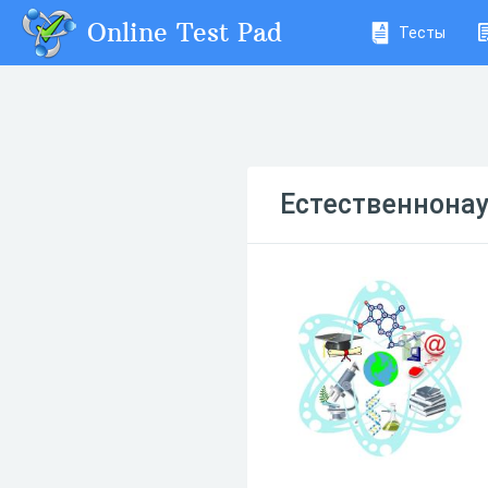
Online Test Pad
Тесты
Естественнонау