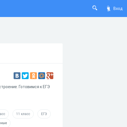
Вход
троение. Готовимся к ЕГЭ
асс
11 класс
ЕГЭ
зные