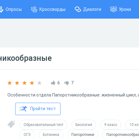
Опросы
Кроссворды
Диалоги
Уроки
никообразные
6
7
Особенности отдела Папоротникообразные: жизненный цикл, с
Пройти тест
Образовательный тест
Биология
9 класс
10 кл
ОГЭ
Ботаника
Папоротники
Папоротникообра