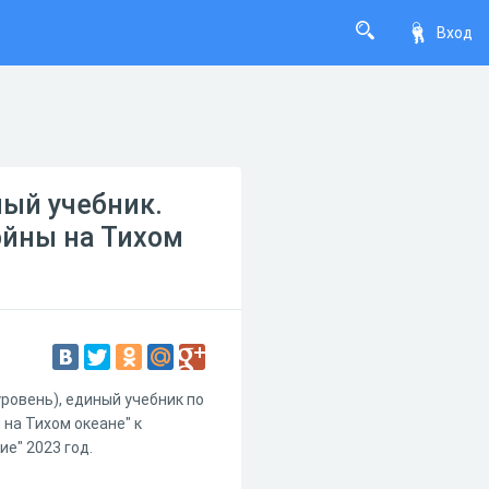
Вход
ный учебник.
ойны на Тихом
ровень), единый учебник по
 на Тихом океане" к
ие" 2023 год.