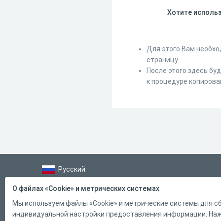
Хотите использ
Для этого Вам необхо
страницу.
После этого здесь бу
к процедуре копирова
Русский
Справка
О файлах «Cookie» и метрических системах
Форма обратной связи
Мы используем файлы «Cookie» и метрические системы для сб
индивидуальной настройки предоставления информации. Нажи
Контакты