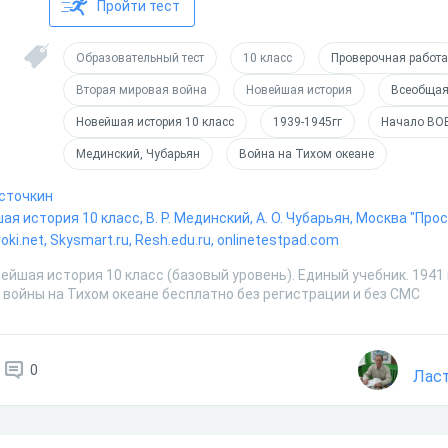
Пройти тест
Образовательный тест
10 класс
Проверочная работа
Вторая мировая война
Новейшая история
Всеобщая 
Новейшая история 10 класс
1939-1945гг
Начало ВО
Мединский, Чубарьян
Война на Тихом океане
асточкин
ая история 10 класс, В. Р. Мединский, А. О. Чубарьян, Москва "Про
oki.net, Skysmart.ru, Resh.edu.ru, onlinetestpad.com
ейшая история 10 класс (базовый уровень). Единый учебник. 1941 
 войны на Тихом океане бесплатно без регистрации и без СМС
0
Ласт