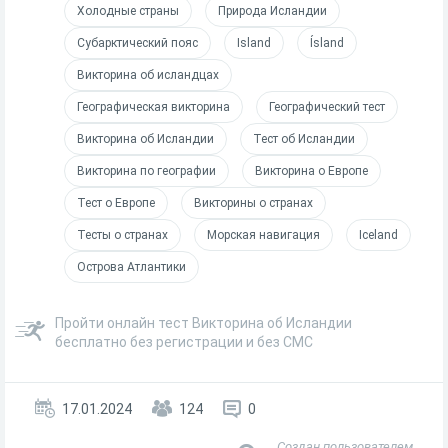
Холодные страны
Природа Исландии
Субарктический пояс
Island
Ísland
Викторина об исландцах
Географическая викторина
Географический тест
Викторина об Исландии
Тест об Исландии
Викторина по географии
Викторина о Европе
Тест о Европе
Викторины о странах
Тесты о странах
Морская навигация
Iceland
Острова Атлантики
Пройти онлайн тест Викторина об Исландии
бесплатно без регистрации и без СМС
17.01.2024
124
0
Создан пользователем