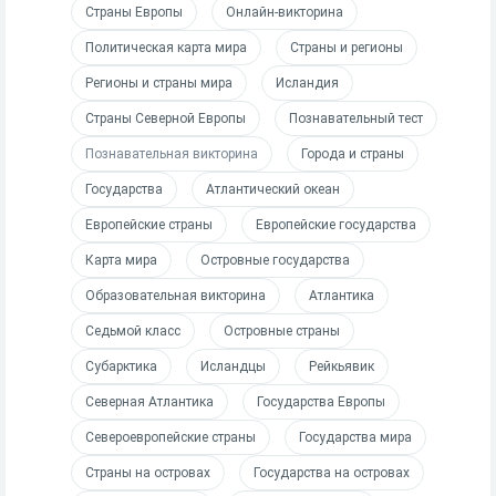
Страны Европы
Онлайн-викторина
Политическая карта мира
Страны и регионы
Регионы и страны мира
Исландия
Страны Северной Европы
Познавательный тест
Познавательная викторина
Города и страны
Государства
Атлантический океан
Европейские страны
Европейские государства
Карта мира
Островные государства
Образовательная викторина
Атлантика
Седьмой класс
Островные страны
Субарктика
Исландцы
Рейкьявик
Северная Атлантика
Государства Европы
Североевропейские страны
Государства мира
Страны на островах
Государства на островах