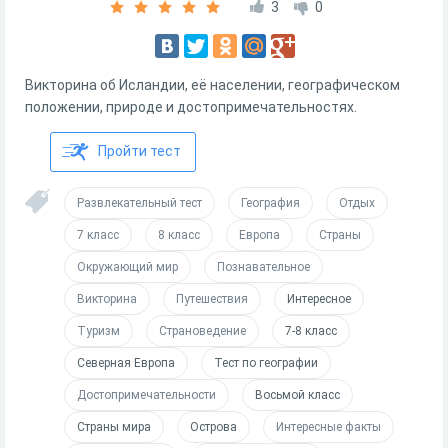
3
0
Викторина об Исландии, её населении, географическом
положении, природе и достопримечательностях.
Пройти тест
Развлекательный тест
География
Отдых
7 класс
8 класс
Европа
Страны
Окружающий мир
Познавательное
Викторина
Путешествия
Интересное
Туризм
Страноведение
7-8 класс
Северная Европа
Тест по географии
Достопримечательности
Восьмой класс
Страны мира
Острова
Интересные факты