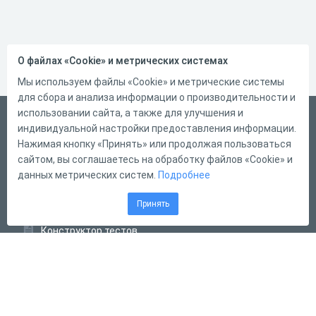
О файлах «Cookie» и метрических системах
Мы используем файлы «Cookie» и метрические системы
для сбора и анализа информации о производительности и
использовании сайта, а также для улучшения и
Русский
индивидуальной настройки предоставления информации.
Справка
Нажимая кнопку «Принять» или продолжая пользоваться
сайтом, вы соглашаетесь на обработку файлов «Cookie» и
Форма обратной связи
данных метрических систем.
Подробнее
Контакты
Принять
Тарифы
Конструктор тестов
Конструктор опросов
Конструктор кроссвордов
Диалоговые тренажёры