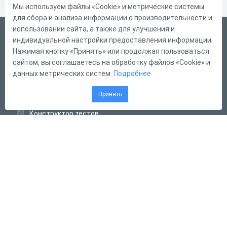
Мы используем файлы «Cookie» и метрические системы
для сбора и анализа информации о производительности и
использовании сайта, а также для улучшения и
Русский
индивидуальной настройки предоставления информации.
Справка
Нажимая кнопку «Принять» или продолжая пользоваться
сайтом, вы соглашаетесь на обработку файлов «Cookie» и
Форма обратной связи
данных метрических систем.
Подробнее
Контакты
Принять
Тарифы
Конструктор тестов
Конструктор опросов
Конструктор кроссвордов
Диалоговые тренажёры
Комплексные задания
Система Дистанционного Обучения
2011 - 2026
Online Test Pad
Соглашение об использовании
Оферта