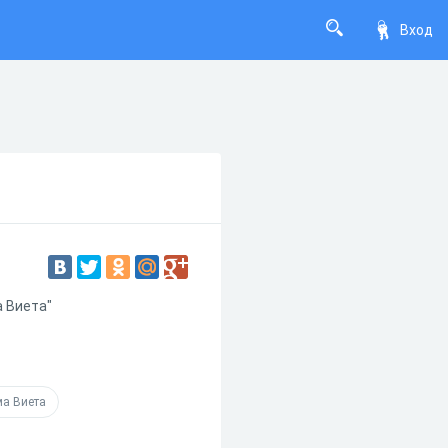
Вход
а Виета"
ма Виета