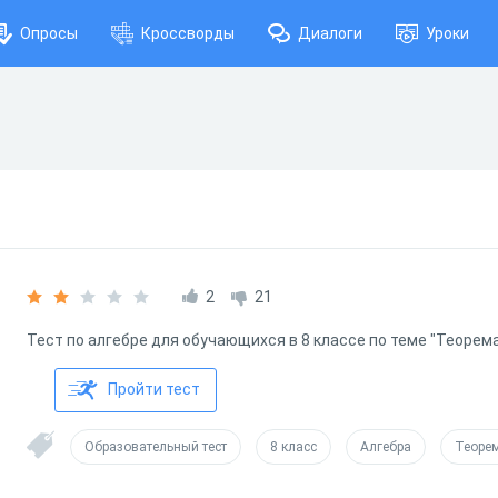
Опросы
Кроссворды
Диалоги
Уроки
2
21
Тест по алгебре для обучающихся в 8 классе по теме "Теорем
Пройти тест
Образовательный тест
8 класс
Алгебра
Теоре