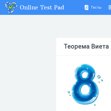
Online Test Pad
Тесты
Теорема Виета