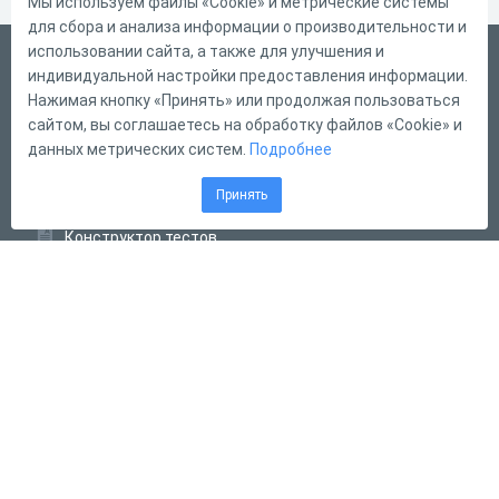
Мы используем файлы «Cookie» и метрические системы
для сбора и анализа информации о производительности и
использовании сайта, а также для улучшения и
Русский
индивидуальной настройки предоставления информации.
Справка
Нажимая кнопку «Принять» или продолжая пользоваться
сайтом, вы соглашаетесь на обработку файлов «Cookie» и
Форма обратной связи
данных метрических систем.
Подробнее
Контакты
Принять
Тарифы
Конструктор тестов
Конструктор опросов
Конструктор кроссвордов
Диалоговые тренажёры
Комплексные задания
Система Дистанционного Обучения
2011 - 2026
Online Test Pad
Соглашение об использовании
Оферта
Политика обработки персональных данных