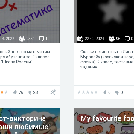
.06.2022
7384
12
22.02.2024
96
0
овый тест по математике
Сказки о животных. «Лиса 
урс обучения во 2 классе.
Муравей» (казахская нар
"Школа России"
сказка). 2 класс, тестовые
задания
76
23
0
0
ст-викторина
My favourite foo
аши любимые