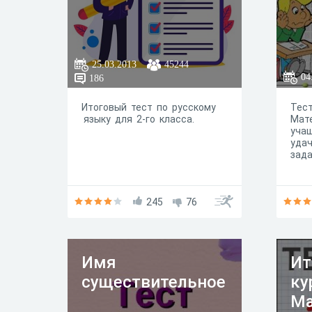
25.03.2013
45244
04
186
Итоговый тест по русскому
Тест
языку для 2-го класса.
Мат
учащ
удач
зада
245
76
Имя
Ит
существительное
ку
Ма