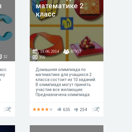
ы
математике 2
класс
19.06.2014
87953
32
356
асс.
Домашняя олимпиада по
рку
математике для учащихся 2
о
класса состоит из 10 заданий.
В олимпиаде могут принять
участие все желающие.
Предназначена олимпиада
для подготовки учащихся к
школьному или районному
туру олимпиады.
635
254
Максимальное количество
очков 28. Время выполнения
заданий не ограничено. Удачи!