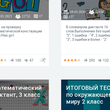
18.03.2020
53156
.03.2023
22752
17
137
 на проверку
В слованром диктанте 16
мматической конствукции
слов.Выполнение без ошиб
/Has got.
"5", 1 ошибка - "4", 2 ошибки
"3", 3 ошибки и более - "2".
100
47
293
132
тематический
ИТОГОВЫЙ ТЕ
ктант, 3 класс
по окружающе
миру 2 класс