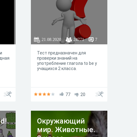
21.08.2020
24771
7
и
Тест предназначен для
одная
проверки знаний на
употребление глагола to be у
учащихся 2 класса.
77
20
d!
Окружающий
мир. Животные.