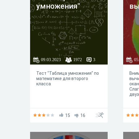
умножения"
вы
09.03.2023
1972
3
05
Тест "Таблица умножения" по
Вним
математике для второго
вычи
класса
окан
Слаг
дву
15
16