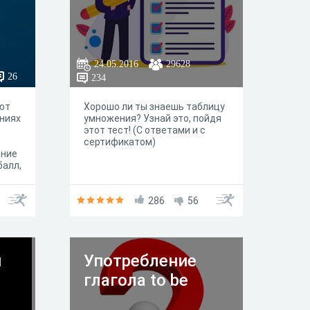
24.05.2016
29628
26
234
ают
Хорошо ли ты знаешь таблицу
аниях
умножения? Узнай это, пойдя
этот тест! (С ответами и с
сертификатом)
ание
балл,
ня С
286
56
й
Употребление
глагола to be