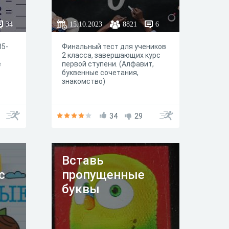
34
15.10.2023
8821
6
85-
Финальный тест для учеников
2 класса, завершающих курс
е
первой ступени. (Алфавит,
буквенные сочетания,
знакомство)
34
29
Вставь
с
пропущенные
буквы