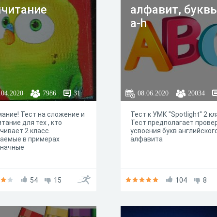
читание
алфавит, букв
a-h
.04.2020
7986
31
08.06.2020
20034
ание! Тест на сложение и
Тест к УМК "Spotlight" 2 кл
тание для тех , кто
Тест предполагает прове
чивает 2 класс.
усвоения букв английског
аемые в примерах
алфавита
значные
54
15
104
8