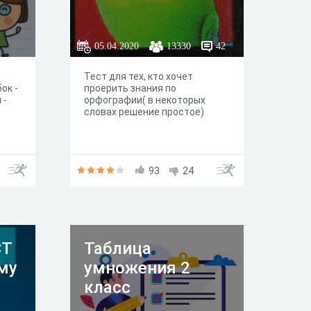
05.04.2020
13330
42
Тест для тех, кто хочет
ок -
проерить знания по
 -
орфографии( в некоторых
словах решение простое)
93
24
СТ
Таблица
му
умножения 2
класс