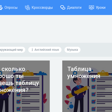
Опросы
Кроссворды
Диалоги
Уроки
кружающий мир
Английский язык
Музыка
 сколько
Таблица
рошо ты
умножения
аешь таблицу
ножения?