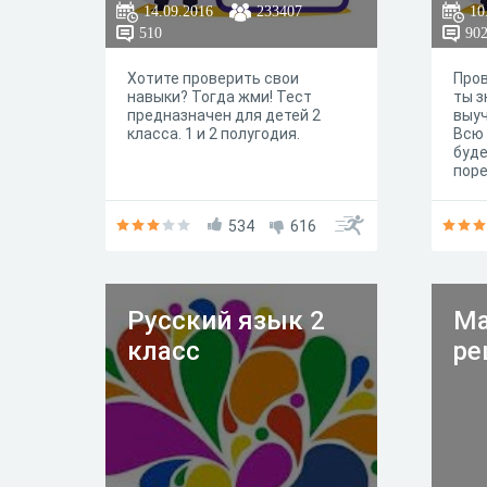
14.09.2016
233407
10
510
90
Хотите проверить свои
Пров
навыки? Тогда жми! Тест
ты з
предназначен для детей 2
выуч
класса. 1 и 2 полугодия.
Всю 
буде
пор
534
616
Русский язык 2
Ма
класс
ре