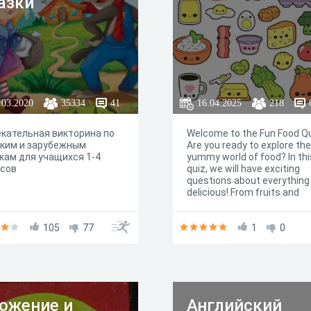
азки"
.03.2020
35334
41
16.04.2025
218
кательная викторина по
Welcome to the Fun Food Qu
ким и зарубежным
Are you ready to explore the
кам для учащихся 1-4
yummy world of food? In thi
ссов
quiz, we will have exciting
questions about everything
delicious! From fruits and
vegetables to candies and
snacks, let’s see how much
105
77
know about the tasty treat
1
0
eat every day. Grab a snack,
on your thinking cap, and let
have some fun! Remember, i
all about learning and enjoy
food together. Good luck!
ожение и
Английский