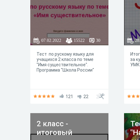
07.02.2022
15522
30
28
Тест по рускому языку для
Итог
учащихся 2 класса по теме
за к
"Имя существительное".
УМК 
Программа "Школа России"
121
22
2 класс -
Те
итоговый
"Н