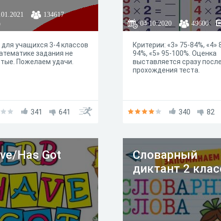
.01.2021
134617
04.10.2020
49600
9
 для учащихся 3-4 классов
Критерии: «3» 75-84%, «4» 
атематике задания не
94%, «5» 95-100%. Оценка
тые. Пожелаем удачи.
выставляется сразу посл
прохождения теста.
341
641
340
82
ve/Has Got
Словарный
диктант 2 клас