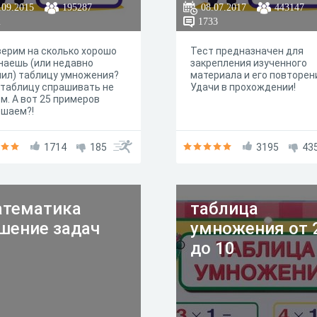
.09.2015
195287
08.07.2017
443147
2
1733
ерим на сколько хорошо
Тест предназначен для
наешь (или недавно
закрепления изученного
ил) таблицу умножения?
материала и его повторен
таблицу спрашивать не
Удачи в прохождении!
м. А вот 25 примеров
ешаем?!
1714
185
3195
43
тематика
таблица
шение задач
умножения от 
до 10