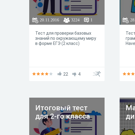
20.11.2016
3224
1
28
Тест для проверки базовых
Тест
знаний по окружающему миру
гра
в форме ЕГЭ (2 класс)
Have
22
4
Итоговый тест
Ма
для 2-го класса
ди