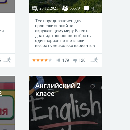
25.12.2021
66679
74
Тест предназначен для
проверки знаний по
ия.
окружающему миру. В тесте
два вида вопросов: выбрать
один вариант ответа или
выбрать несколько вариантов
ответа. Читайте внимательно
вопросы. Удачи вам!
5
179
120
Английский 2
2
класс