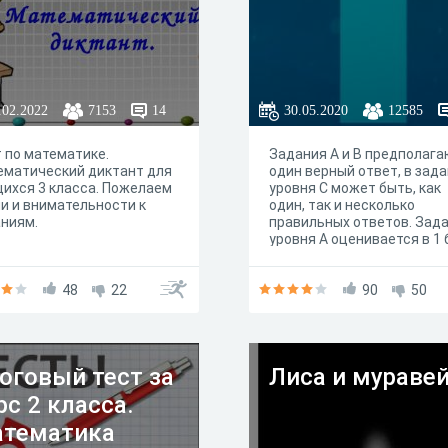
.02.2022
7153
14
30.05.2020
12585
 по математике.
Задания А и В предполаг
ематический диктант для
один верный ответ, в зад
ихся 3 класса. Пожелаем
уровня С может быть, как
и и внимательности к
один, так и несколько
ниям.
правильных ответов. Зад
уровня А оценивается в 1 
уровня В – в 2 балла, уров
– в 3 балла.
48
22
90
50
оговый тест за
Лиса и мураве
рс 2 класса.
тематика