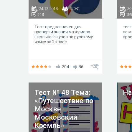
24.12.2018
44081
30
118
18
Тест предназначен для
тест
проверки знания материала
по м
школьного курса по русскому
прос
языку за 2 класс
204
86
Тест № 48 Тема:
Ha
«Путешествие по
Москве.
Московский
Кремль»