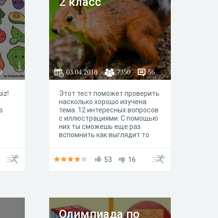
2 класс
0
03.04.2018
7350
56
iz!
Этот тест поможет проверить
насколько хорошо изучена
s
тема. 12 интересных вопросов
с иллюстрациями. С помощью
них ты сможешь еще раз
вспомнить как выглядит то
или иное животное и где оно
 you
живёт. Будь внимателен!
s we
Желаем удачи!
53
16
 put
’s
t’s
ing
Олимпиада по