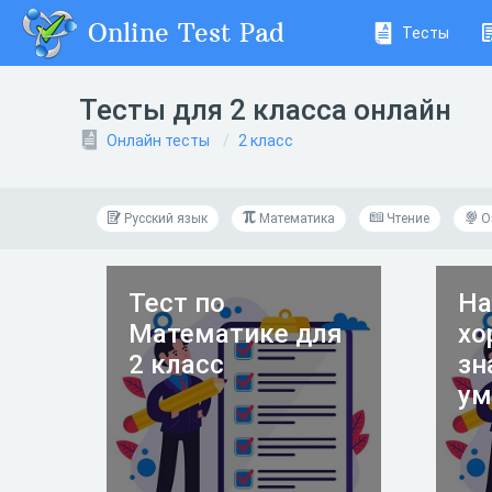
Online Test Pad
Тесты
Тесты для 2 класса онлайн
Онлайн тесты
2 класс
Русский язык
Математика
Чтение
О
Тест по
На
Математике для
хо
2 класс
зн
ум