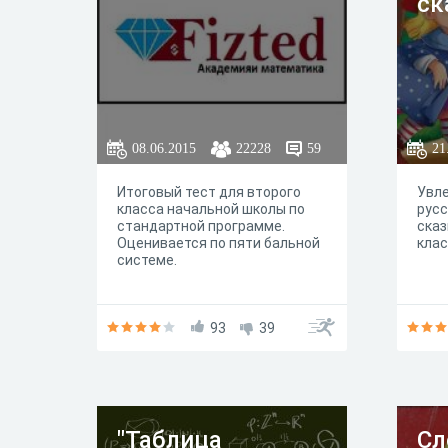
ск
08.06.2015
22228
59
21
Итоговый тест для второго
Увле
класса начальной школы по
русс
стандартной программе.
сказ
Оценивается по пяти бальной
кла
системе.
93
39
"Таблица
Сл