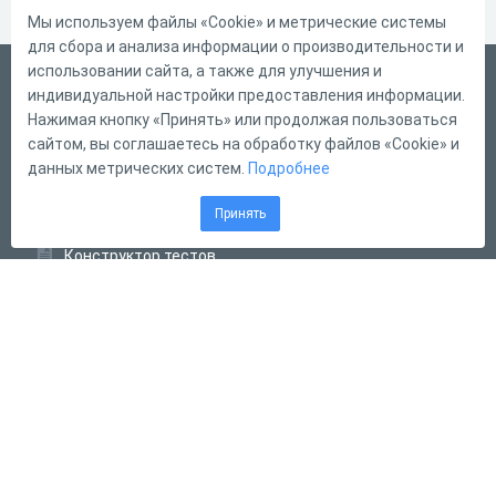
Мы используем файлы «Cookie» и метрические системы
для сбора и анализа информации о производительности и
использовании сайта, а также для улучшения и
Русский
индивидуальной настройки предоставления информации.
Справка
Нажимая кнопку «Принять» или продолжая пользоваться
сайтом, вы соглашаетесь на обработку файлов «Cookie» и
Форма обратной связи
данных метрических систем.
Подробнее
Контакты
Принять
Тарифы
Конструктор тестов
Конструктор опросов
Конструктор кроссвордов
Диалоговые тренажёры
Комплексные задания
Система Дистанционного Обучения
2011 - 2026
Online Test Pad
Соглашение об использовании
Оферта