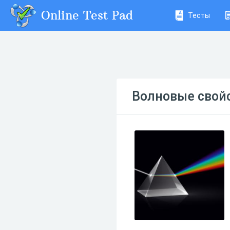
Online Test Pad
Тесты
Волновые свойс