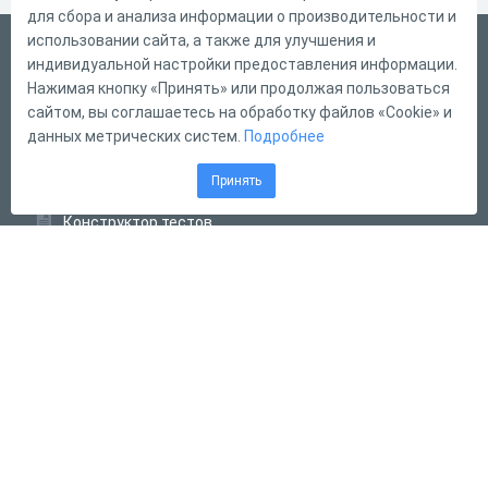
для сбора и анализа информации о производительности и
использовании сайта, а также для улучшения и
Русский
индивидуальной настройки предоставления информации.
Справка
Нажимая кнопку «Принять» или продолжая пользоваться
сайтом, вы соглашаетесь на обработку файлов «Cookie» и
Форма обратной связи
данных метрических систем.
Подробнее
Контакты
Принять
Тарифы
Конструктор тестов
Конструктор опросов
Конструктор кроссвордов
Диалоговые тренажёры
Комплексные задания
Система Дистанционного Обучения
2011 - 2026
Online Test Pad
Соглашение об использовании
Оферта
Политика обработки персональных данных