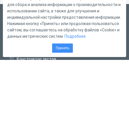
для сбора и анализа информации о производительности и
использовании сайта, а также для улучшения и
Русский
индивидуальной настройки предоставления информации.
Справка
Нажимая кнопку «Принять» или продолжая пользоваться
сайтом, вы соглашаетесь на обработку файлов «Cookie» и
Форма обратной связи
данных метрических систем.
Подробнее
Контакты
Принять
Тарифы
Конструктор тестов
Конструктор опросов
Конструктор кроссвордов
Диалоговые тренажёры
Комплексные задания
Система Дистанционного Обучения
2011 - 2026
Online Test Pad
Соглашение об использовании
Оферта
Политика обработки персональных данных