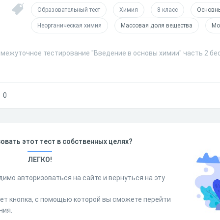
Образовательный тест
Химия
8 класс
Основн
Неорганическая химия
Массовая доля вещества
Мо
омежуточное тестирование "Введение в основы химии" часть 2 бе
0
овать этот тест в собственных целях?
ЛЕГКО!
димо авторизоваться на сайте и вернуться на эту
дет кнопка, с помощью которой вы сможете перейти
ния.