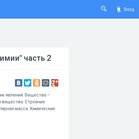
Вход
имии" часть 2
кие явления. Вещества –
я вещества. Строение
лярная масса. Химические