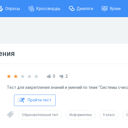
Опросы
Кроссворды
Диалоги
Уроки
ения
0
2
Тест для закрепления знаний и умений по теме "Системы счис
Пройти тест
Образовательный тест
Информатика
9 класс
С