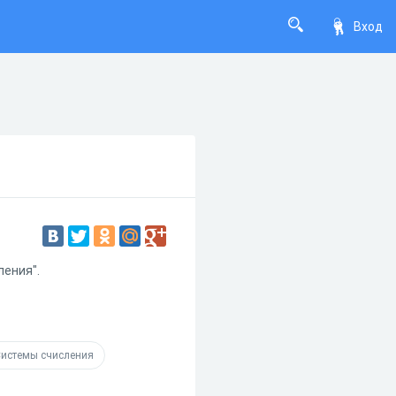
Вход
ления".
истемы счисления