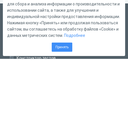
для сбора и анализа информации о производительности и
использовании сайта, а также для улучшения и
Русский
индивидуальной настройки предоставления информации.
Справка
Нажимая кнопку «Принять» или продолжая пользоваться
сайтом, вы соглашаетесь на обработку файлов «Cookie» и
Форма обратной связи
данных метрических систем.
Подробнее
Контакты
Принять
Тарифы
Конструктор тестов
Конструктор опросов
Конструктор кроссвордов
Диалоговые тренажёры
Комплексные задания
Система Дистанционного Обучения
2011 - 2026
Online Test Pad
Соглашение об использовании
Оферта
Политика обработки персональных данных