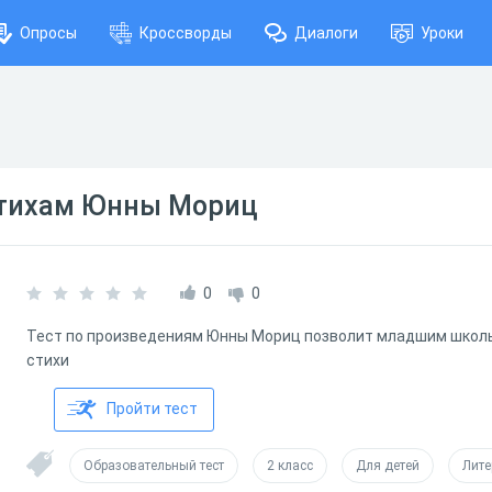
Опросы
Кроссворды
Диалоги
Уроки
стихам Юнны Мориц
0
0
Тест по произведениям Юнны Мориц позволит младшим школ
стихи
Пройти тест
Образовательный тест
2 класс
Для детей
Лите