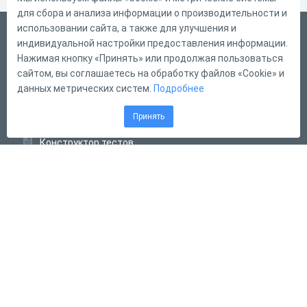
для сбора и анализа информации о производительности и
использовании сайта, а также для улучшения и
Русский
индивидуальной настройки предоставления информации.
Справка
Нажимая кнопку «Принять» или продолжая пользоваться
сайтом, вы соглашаетесь на обработку файлов «Cookie» и
Форма обратной связи
данных метрических систем.
Подробнее
Контакты
Принять
Тарифы
Конструктор тестов
Конструктор опросов
Конструктор кроссвордов
Диалоговые тренажёры
Комплексные задания
Система Дистанционного Обучения
2011 - 2026
Online Test Pad
Соглашение об использовании
Оферта
Политика обработки персональных данных