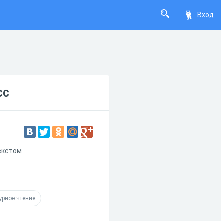
Вход
сс
текстом
урное чтение