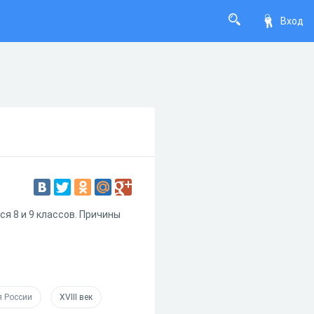
Вход
ся 8 и 9 классов. Причины
я России
XVIII век