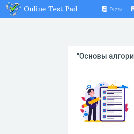
Online Test Pad
Тесты
"Основы алгори