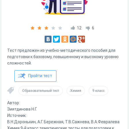
12
6
Тест предложен из учебно-методического пособия для
подготовки к базовому, повышенному и высокому уровню
сложностей.
Пройти тест
Образовательный тест
Химия
9 класс
Автор:
Зиятдинова Н.Г.
Источник:
В.Н.Доронькин, А.Г. Бережная, Т.В.Сажнева, В.А.Февралева
Химия 9-й класс тематические тесты для подготовки к