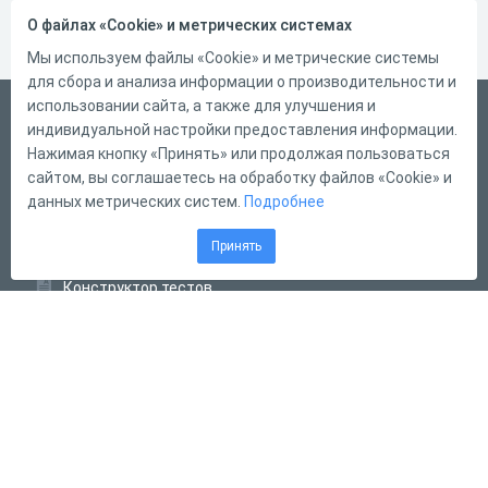
О файлах «Cookie» и метрических системах
Мы используем файлы «Cookie» и метрические системы
для сбора и анализа информации о производительности и
использовании сайта, а также для улучшения и
Русский
индивидуальной настройки предоставления информации.
Справка
Нажимая кнопку «Принять» или продолжая пользоваться
сайтом, вы соглашаетесь на обработку файлов «Cookie» и
Форма обратной связи
данных метрических систем.
Подробнее
Контакты
Принять
Тарифы
Конструктор тестов
Конструктор опросов
Конструктор кроссвордов
Диалоговые тренажёры
Комплексные задания
Система Дистанционного Обучения