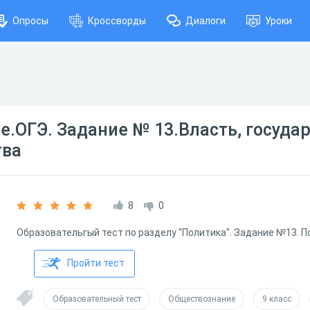
Опросы
Кроссворды
Диалоги
Уроки
.ОГЭ. Задание № 13.Власть, государ
тва
8
0
Образовательгый тест по разделу "Политика". Задание №13. По
Пройти тест
Образовательный тест
Обществознание
9 класс