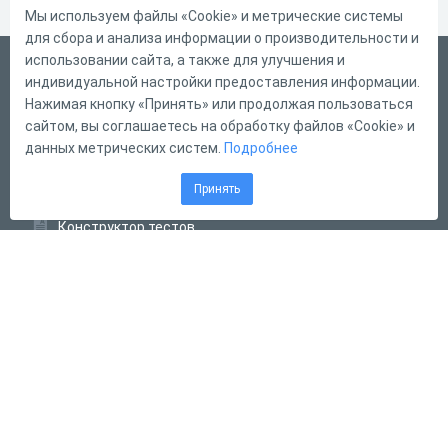
Мы используем файлы «Cookie» и метрические системы
для сбора и анализа информации о производительности и
использовании сайта, а также для улучшения и
Русский
индивидуальной настройки предоставления информации.
Справка
Нажимая кнопку «Принять» или продолжая пользоваться
сайтом, вы соглашаетесь на обработку файлов «Cookie» и
Форма обратной связи
данных метрических систем.
Подробнее
Контакты
Принять
Тарифы
Конструктор тестов
Конструктор опросов
Конструктор кроссвордов
Диалоговые тренажёры
Комплексные задания
Система Дистанционного Обучения
2011 - 2026
Online Test Pad
Соглашение об использовании
Оферта