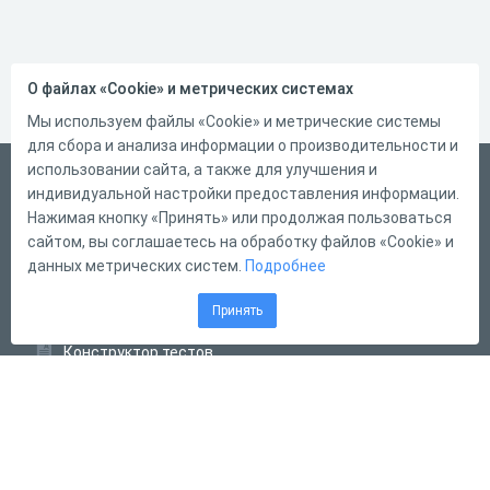
О файлах «Cookie» и метрических системах
Мы используем файлы «Cookie» и метрические системы
для сбора и анализа информации о производительности и
использовании сайта, а также для улучшения и
Русский
индивидуальной настройки предоставления информации.
Справка
Нажимая кнопку «Принять» или продолжая пользоваться
сайтом, вы соглашаетесь на обработку файлов «Cookie» и
Форма обратной связи
данных метрических систем.
Подробнее
Контакты
Принять
Тарифы
Конструктор тестов
Конструктор опросов
Конструктор кроссвордов
Диалоговые тренажёры