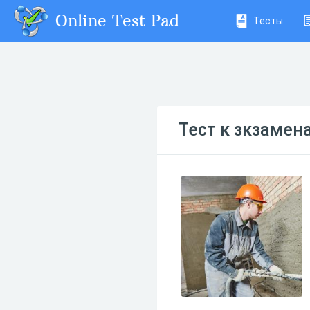
Online Test Pad
Тесты
Тест к зкзаме