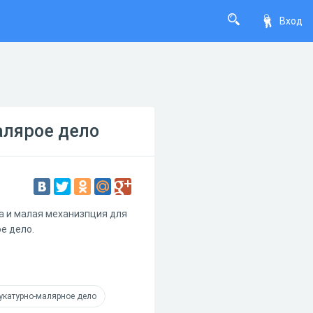
Вход
алярое дело
а и малая механизпция для
е дело.
укатурно-малярное дело