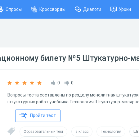
Опросы
Кроссворды
Диалоги
Уроки
национному билету №5 Штукатурно-м
0
0
Вопросы теста составлены по резделу монолитная штукатурк
штукатурных работ учебника Технология Штукатурнр-малярно
Пройти тест
Образовательный тест
9 класс
Технология
Шт