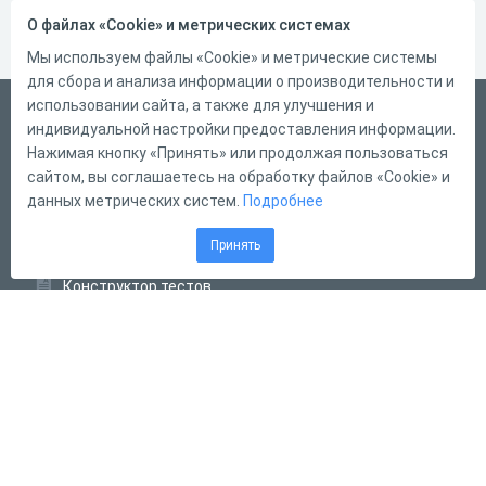
О файлах «Cookie» и метрических системах
Мы используем файлы «Cookie» и метрические системы
для сбора и анализа информации о производительности и
использовании сайта, а также для улучшения и
Русский
индивидуальной настройки предоставления информации.
Справка
Нажимая кнопку «Принять» или продолжая пользоваться
сайтом, вы соглашаетесь на обработку файлов «Cookie» и
Форма обратной связи
данных метрических систем.
Подробнее
Контакты
Принять
Тарифы
Конструктор тестов
Конструктор опросов
Конструктор кроссвордов
Диалоговые тренажёры
Комплексные задания
Система Дистанционного Обучения