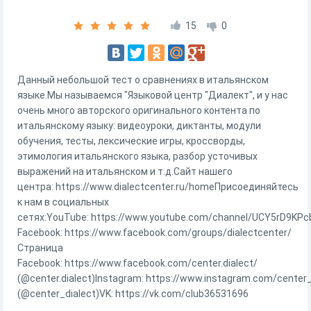
15
0
Данный небольшой тест о сравнениях в итальянском
языке.Мы называемся "Языковой центр "Диалект", и у нас
очень много авторского оригинального контента по
итальянскому языку: видеоуроки, диктанты, модули
обучения, тесты, лексические игры, кроссворды,
этимология итальянского языка, разбор усточивых
выражений на итальянском и т.д.Сайт нашего
центра: https://www.dialectcenter.ru/homeПрисоединяйтесь
к нам в социальных
сетях:YouTube: https://www.youtube.com/channel/UCY5rD9K
Facebook: https://www.facebook.com/groups/dialectcenter/
Страница
Facebook: https://www.facebook.com/center.dialect/
(@center.dialect)Instagram: https://www.instagram.com/center_
(@center_dialect)VK: https://vk.com/club36531696