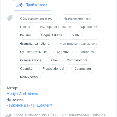
Пройти тест
Образовательный тест
Итальянский язык
Глагол
Имя прилагательное
Сравнение
Italiano
Lingua italiana
Verbi
Grammatica italiana
Итальянская грамматика
Существительные
Aggettivi
Sostantivi
Comparazione
Che
Comparazioni
Quantità
Preposizione di
Сравнения
Количество
Автор:
Mariya Vladimirova
Источник:
Языковой центр "Диалект"
Пройти онлайн тест Тест по итальянскому языку на