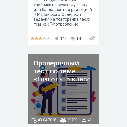
Тест создан на основе
учебника по русскому языку
для 6х классов под редакцией
Н.М.Шанского. Содержит
задания на повторение таких
тем, как "Употребление
наклонений в русском языке",
"Переходные и непереходные
глаголы", "Разноспрягаемые
141
141
глаголы"
Проверочный
тест по теме
«Глагол». 5 класс.
03.04.2018
39790
42