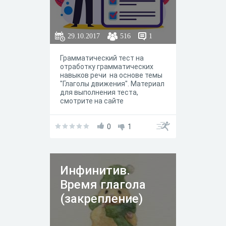
29.10.2017
516
1
Грамматический тест на
отработку грамматических
навыков речи на основе темы
"Глаголы движения". Материал
для выполнения теста,
смотрите на сайте
www.langteach-online.ru
0
1
Инфинитив.
Время глагола
(закрепление)