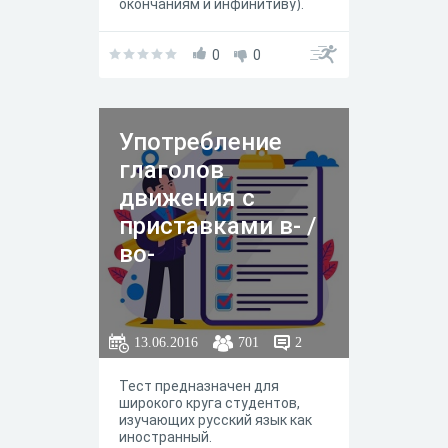
окончаниям и инфинитиву).
Особое внимание уделено
сложным случаям. Можно
использовать при подготовке
0
0
к ОГЭ и ЕГЭ.
Употребление
глаголов
движения с
приставками в- /
во-
13.06.2016
701
2
Тест предназначен для
широкого круга студентов,
изучающих русский язык как
иностранный.