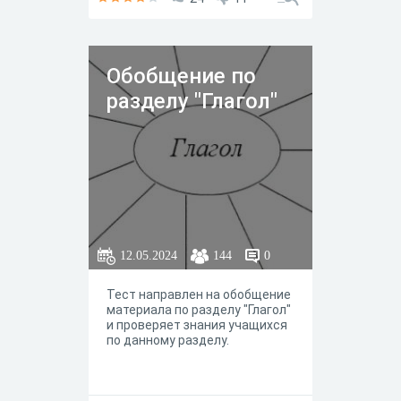
соответствия, поиск слов в
тексте, выбор верного
написания слов, в том числе в
связном тексте.
Обобщение по
разделу "Глагол"
12.05.2024
144
0
Тест направлен на обобщение
материала по разделу "Глагол"
и проверяет знания учащихся
по данному разделу.