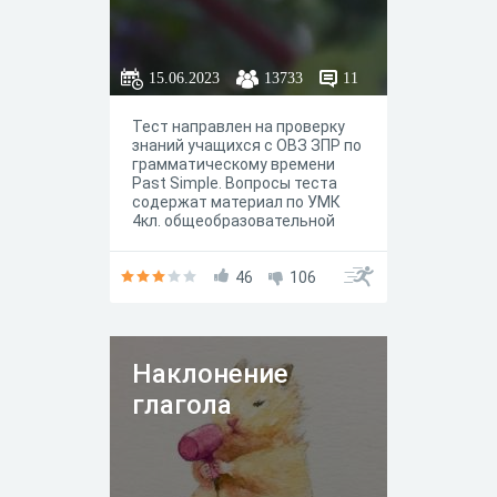
ТСЯ и ТЬСЯ в будущем
становятся основой
грамотности человека.
Согласитесь, любому
15.06.2023
13733
11
образованному человеку в
первую очередь неприятно
видеть такие банальные
Тест направлен на проверку
ошибки в текстах.
знаний учащихся с ОВЗ ЗПР по
грамматическому времени
Past Simple. Вопросы теста
содержат материал по УМК
4кл. общеобразовательной
школы "Spotlight 4кл".
46
106
Наклонение
глагола