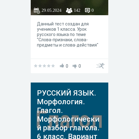
29.05.2024
142
0
Данный тест создан для
учеников 1 класса. Урок
русского языка по теме
"Слова-признаки, слова-
предметы и слова-действия"
0
0
РУССКИЙ ЯЗЫК.
Морфология.
Глагол.
Морфологически
й разбор глагола.
6 класс. Вариант