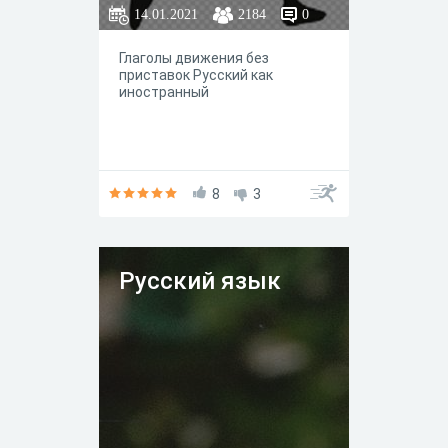
летать, плыть,
14.01.2021
2184
0
плавать.
Глаголы движения без
приставок Русский как
иностранный
8
3
Русский язык