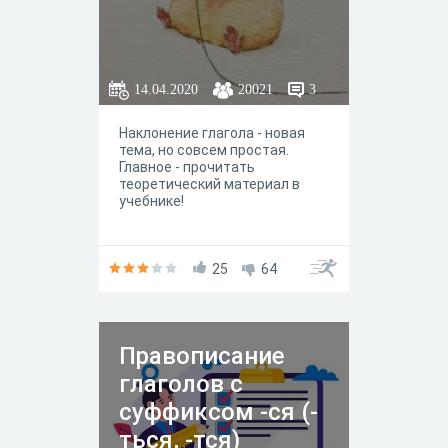
14.04.2020
20021
3
Наклонение глагола - новая
тема, но совсем простая.
Главное - прочитать
теоретический материал в
учебнике!
25
64
Правописание
глаголов с
суффиксом -ся (-
ться, -тся)