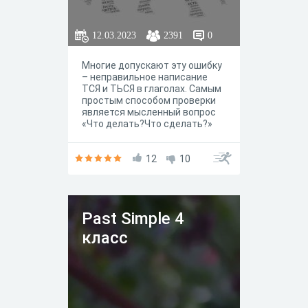
12.03.2023
2391
0
Многие допускают эту ошибку
– неправильное написание
ТСЯ и ТЬСЯ в глаголах. Самым
простым способом проверки
является мысленный вопрос
«Что делать?Что сделать?»
или «Что делает?Что
сделает?», это правило
каждый из нас изучает ещё в
12
10
четвертом классе. Но
запоминает ли? Большое
количество школьников чаще
всего считают, что русский
Past Simple 4
язык – самый сложный
предмет в плане изучения. И
класс
это действительно так, ведь
уже в младших классах
необходимо выучить огромное
количество правил, что уж
говорить о старшеклассниках.
Но именно такие правила, как