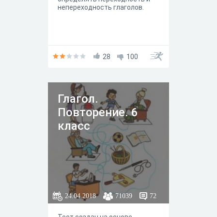
непереходность глаголов.
28
100
Глагол.
Повторение. 6
класс
24.04.2018
71039
72