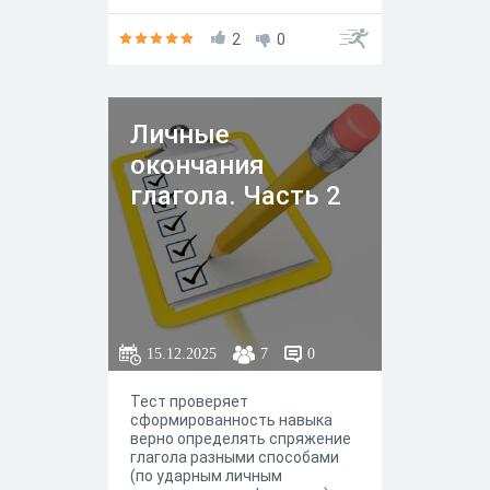
2
0
Личные
окончания
глагола. Часть 2
15.12.2025
7
0
Тест проверяет
сформированность навыка
верно определять спряжение
глагола разными способами
(по ударным личным