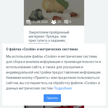
15.04.2020
29
0
Закрепляем пройденный
материал. Прежде, чем
приступить к заданию,
ПОВТОРИТЕ изученное!
О файлах «Cookie» и метрических системах
Мы используем файлы «Cookie» и метрические системы
для сбора и анализа информации о производительности и
0
2
использовании сайта, а также для улучшения и
индивидуальной настройки предоставления информации.
Нажимая кнопку «Принять» или продолжая пользоваться
сайтом, вы соглашаетесь на обработку файлов «Cookie» и
Глагол как часть
данных метрических систем.
Подробнее
речи
Принять