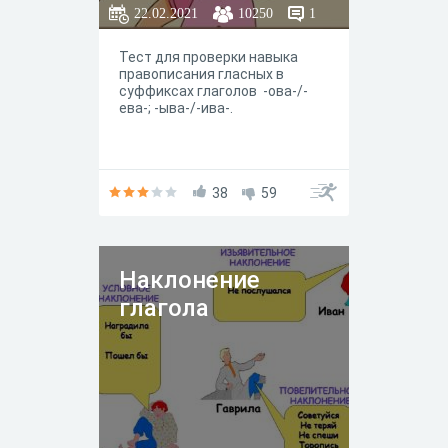
22.02.2021
10250
1
Тест для проверки навыка
правописания гласных в
суффиксах глаголов -ова-/-
ева-; -ыва-/-ива-.
38
59
Наклонение
глагола