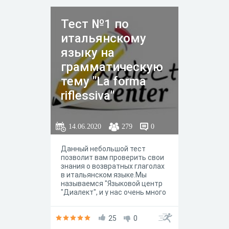
Тест №1 по
итальянскому
языку на
грамматическую
тему "La forma
riflessiva"
14.06.2020
279
0
Данный небольшой тест
позволит вам проверить свои
знания о возвратных глаголах
в итальянском языке.Мы
называемся "Языковой центр
"Диалект", и у нас очень много
авторского оригинального
контента по итальянскому
языку: видеоуроки, диктанты,
25
0
модули обучения, тесты,