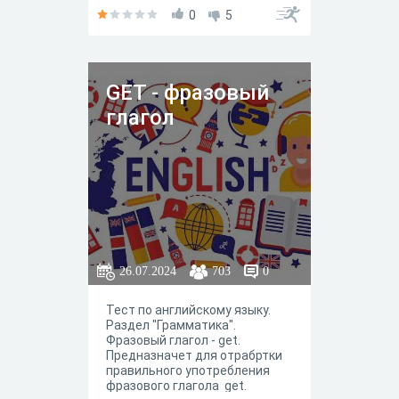
0
5
GET - фразовый
глагол
26.07.2024
703
0
Тест по английскому языку.
Раздел "Грамматика".
Фразовый глагол - get.
Предназначет для отрабртки
правильного употребления
фразового глагола get.