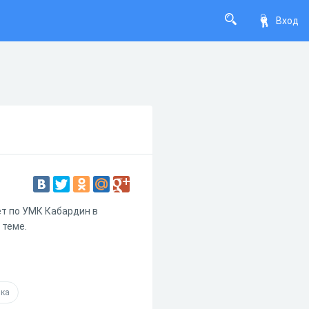
Вход
ет по УМК Кабардин в
 теме.
ка