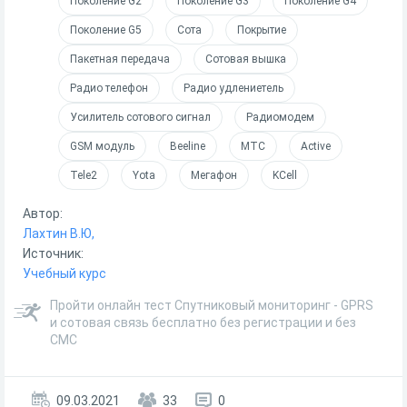
Поколение G2
Поколение G3
Поколение G4
Поколение G5
Сота
Покрытие
Пакетная передача
Сотовая вышка
Радио телефон
Радио удлениетель
Усилитель сотового сигнал
Радиомодем
GSM модуль
Beeline
МТС
Active
Tele2
Yota
Мегафон
KCell
Автор:
Лахтин В.Ю,
Источник:
Учебный курс
Пройти онлайн тест Спутниковый мониторинг - GPRS
и сотовая связь бесплатно без регистрации и без
СМС
09.03.2021
33
0