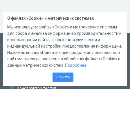
О файлах «Cookie» и метрических системах
Мы используем файлы «Cookie» и метрические системы
для сбора и анализа информации о производительности и
использовании сайта, а также для улучшения и
Русский
индивидуальной настройки предоставления информации.
Справка
Нажимая кнопку «Принять» или продолжая пользоваться
сайтом, вы соглашаетесь на обработку файлов «Cookie» и
Форма обратной связи
данных метрических систем.
Подробнее
Контакты
Принять
Тарифы
Конструктор тестов
Конструктор опросов
Конструктор кроссвордов
Диалоговые тренажёры
Комплексные задания