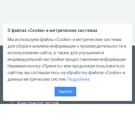
О файлах «Cookie» и метрических системах
Мы используем файлы «Cookie» и метрические системы
для сбора и анализа информации о производительности и
использовании сайта, а также для улучшения и
Русский
индивидуальной настройки предоставления информации.
Справка
Нажимая кнопку «Принять» или продолжая пользоваться
сайтом, вы соглашаетесь на обработку файлов «Cookie» и
Форма обратной связи
данных метрических систем.
Подробнее
Контакты
Принять
Тарифы
Конструктор тестов
Конструктор опросов
Конструктор кроссвордов
Диалоговые тренажёры