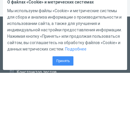
О файлах «Cookie» и метрических системах
Мы используем файлы «Cookie» и метрические системы
для сбора и анализа информации о производительности и
использовании сайта, а также для улучшения и
Русский
индивидуальной настройки предоставления информации.
Справка
Нажимая кнопку «Принять» или продолжая пользоваться
сайтом, вы соглашаетесь на обработку файлов «Cookie» и
Форма обратной связи
данных метрических систем.
Подробнее
Контакты
Принять
Тарифы
Конструктор тестов
Конструктор опросов
Конструктор кроссвордов
Диалоговые тренажёры
Комплексные задания
Система Дистанционного Обучения