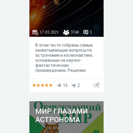
17.03.2021
3740
3
В этом тесте собраны самые
захватывающие вопросы по
астрономии и космонавтике,
основанные на научно-
фантастических
произведениях. Решения
задач требуют креативного и
творческого подхода.
15
2
МИР ГЛАЗАМИ
АСТРОНОМА