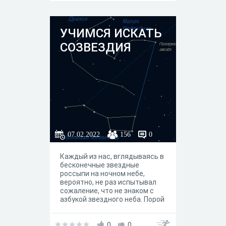
УЧИМСЯ ИСКАТЬ
СОЗВЕЗДИЯ
07.02.2022
156
0
Каждый из нас, вглядываясь в
бесконечные звездные
россыпи на ночном небе,
вероятно, не раз испытывал
сожаление, что не знаком с
азбукой звездного неба. Порой
как хочется знать, что за
созвездие образует та или
иная группа звезд, или как
0
0