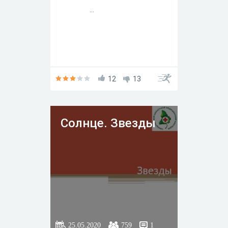
...
12
13
Солнце. Звезды
25.05.2020
759
1