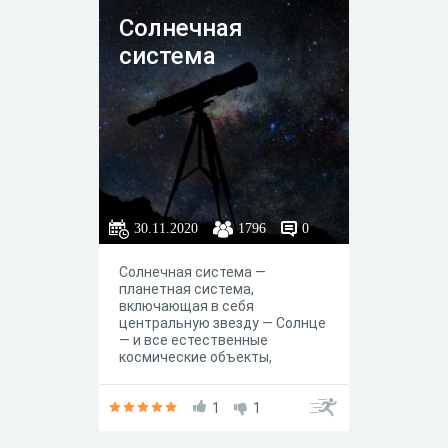
Солнечная
система
30.11.2020
1796
0
Солнечная система —
планетная система,
включающая в себя
центральную звезду — Солнце
— и все естественные
космические объекты,
вращающиеся вокруг Солнца.
Она сформировалась путём
гравитационного сжатия
1
1
газопылевого облака
примерно 4,57 млрд лет назад.