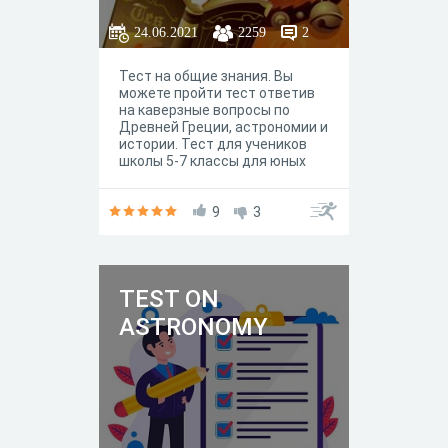
24.06.2021
2259
2
Тест на общие знания. Вы
можете пройти тест ответив
на каверзные вопросы по
Древней Греции, астрономии и
истории. Тест для учеников
школы 5-7 классы для юных
эрудитов , проверить себя на
эрудицию.
9
3
TEST ON
ASTRONOMY