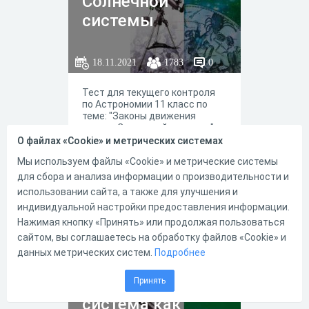
Солнечной
системы
18.11.2021
1783
0
Тест для текущего контроля
по Астрономии 11 класс по
теме: "Законы движения
планет Солнечной системы" к
учебнику "Астрономия,
О файлах «Cookie» и метрических системах
Базовый уровень", 11 класс,
Мы используем файлы «Cookie» и метрические системы
Воронцов-Вельяминов Б.А.,
2018.
для сбора и анализа информации о производительности и
0
0
использовании сайта, а также для улучшения и
индивидуальной настройки предоставления информации.
Нажимая кнопку «Принять» или продолжая пользоваться
сайтом, вы соглашаетесь на обработку файлов «Cookie» и
Астрономия 10-
данных метрических систем.
Подробнее
11 классы.
Солнечная
Принять
система как