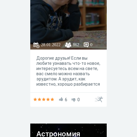
28.01.2022
862
0
Дорогие друзья! Если вы
любите узнавать что-то новое,
интересуетесь всем на свете,
вас смело можно назвать
эрудитом. А эрудит, как
известно, хорошо разбирается
во многих областях
человеческих знаний. Вашему
вниманию предлагается
6
0
небольшая викторина «Обо
всём на свете». Пора блеснуть
своей эрудицией!
Астрономия