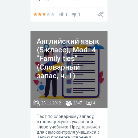
1
1
Английский язык
(5 класс), Mod. 4
"Family ties"
(Словарный
запас, ч. 1)
25.11.2012
2347
4
Тест по словарному запасу,
относящемуся к указанной
главе учебника. Предназначен
для самоконтроля учащихся с
целью проверки усвоения