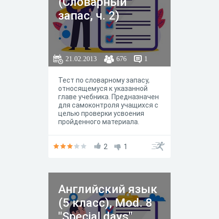
(Словарный
запас, ч. 2)
21.02.2013
676
1
Тест по словарному запасу,
относящемуся к указанной
главе учебника. Предназначен
для самоконтроля учащихся с
целью проверки усвоения
пройденного материала.
2
1
Английский язык
(5 класс), Mod. 8
"Special days"