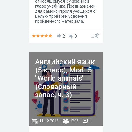
относящемуся к указанной
главе учебника. Предназначен
для самоконтроля учащихся с
целью проверки усвоения
пройденного материала.
2
0
Английский язык
(5 класс), Mod. 5
"World animals"
(Словарный
запас, ч. 3)
11.12.2012
1263
1