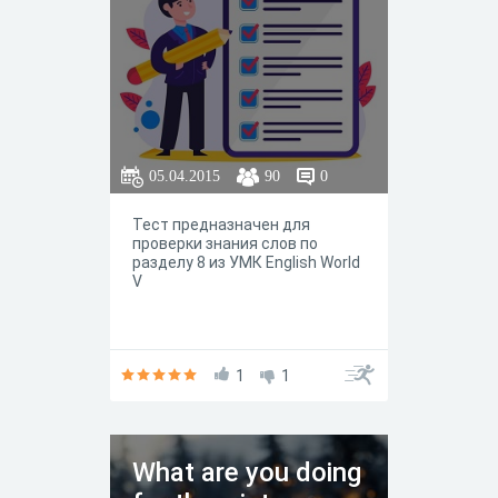
05.04.2015
90
0
Тест предназначен для
проверки знания слов по
разделу 8 из УМК English World
V
1
1
What are you doing