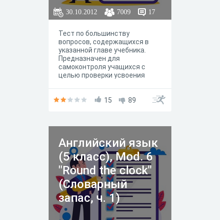
30.10.2012
7009
17
Тест по большинству
вопросов, содержащихся в
указанной главе учебника.
Предназначен для
самоконтроля учащихся с
целью проверки усвоения
пройденного материала и
подготовки к урокам,
контрольным и проверочным
15
89
работам.
Английский язык
(5 класс), Mod. 6
"Round the clock"
(Словарный
запас, ч. 1)