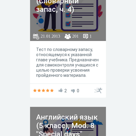
(Словарный
запас, ч. 4)
21.01.2013
201
1
Тест по словарному запасу,
относящемуся к указанной
главе учебника. Предназначен
для самоконтроля учащихся с
целью проверки усвоения
пройденного материала.
2
0
Английский язык
(5 класс), Mod. 8
"Special days"