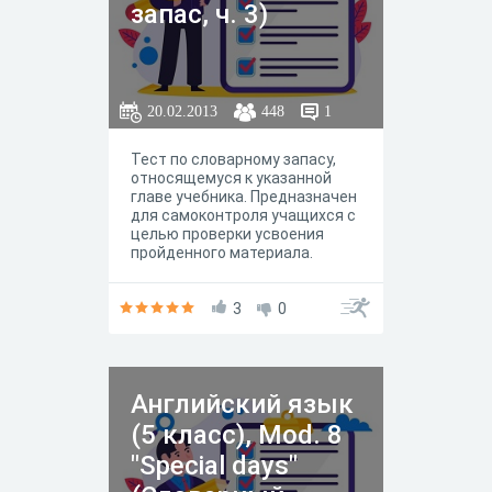
запас, ч. 3)
20.02.2013
448
1
Тест по словарному запасу,
относящемуся к указанной
главе учебника. Предназначен
для самоконтроля учащихся с
целью проверки усвоения
пройденного материала.
3
0
Английский язык
(5 класс), Mod. 8
"Special days"