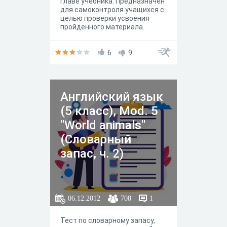
главе учебника. Предназначен
для самоконтроля учащихся с
целью проверки усвоения
пройденного материала.
6
9
Английский язык
(5 класс), Mod. 5
"World animals"
(Словарный
запас, ч. 2)
06.12.2012
708
1
Тест по словарному запасу,