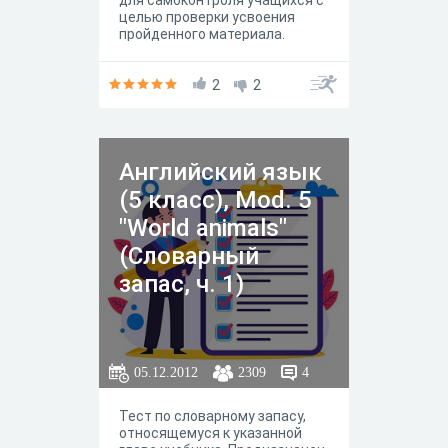
для самоконтроля учащихся с
целью проверки усвоения
пройденного материала.
2
2
Английский язык
(5 класс), Mod. 5
"World animals"
(Словарный
запас, ч. 1)
05.12.2012
2309
4
Тест по словарному запасу,
относящемуся к указанной