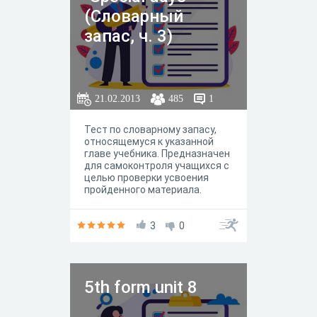
(Словарный
запас, ч. 3)
21.02.2013
485
1
Тест по словарному запасу,
относящемуся к указанной
главе учебника. Предназначен
для самоконтроля учащихся с
целью проверки усвоения
пройденного материала.
3
0
5th form unit 8