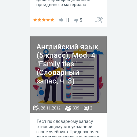
пройденного материала.
11
5
Английский язык
(5 класс), Mod. 4
"Family ties"
(Словарный
запас, ч. 3)
28.11.2012
339
2
Тест по словарному запасу,
относящемуся к указанной
главе учебника. Предназначен