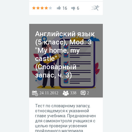
16
6
Английский язык
(5 класс), Mod. 3
"My home, my
castle"
(Словарный
запас, ч. 3)
24.11.2012
338
2
Тест по словарному запасу,
относящемуся к указанной
главе учебника. Предназначен
для самоконтроля учащихся с
целью проверки усвоения
пройденного материала.