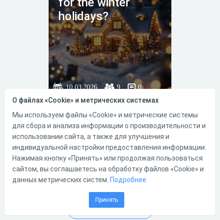
for the winter
holidays?
10.03.2026
9
0
О файлах «Cookie» и метрических системах
Тест по английскому языку
Мы используем файлы «Cookie» и метрические системы
для 5 класса на тему "What are
you doing for the winter
для сбора и анализа информации о производительности и
holidays?"
использовании сайта, а также для улучшения и
индивидуальной настройки предоставления информации.
Нажимая кнопку «Принять» или продолжая пользоваться
сайтом, вы соглашаетесь на обработку файлов «Cookie» и
0
0
данных метрических систем.
Подробнее
Принять
Загрузить еще