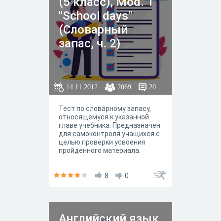
(5 класс), Mod. 1
"School days"
(Словарный
запас, ч. 2)
14.11.2012
2069
20
Тест по словарному запасу,
относящемуся к указанной
главе учебника. Предназначен
для самоконтроля учащихся с
целью проверки усвоения
пройденного материала.
8
0
Английский язык