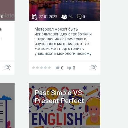
0
27.01.2023
94
0
ен
Материал может быть
использован для отработки и
я
закрепления лексического
изученного материала, а так
же поможет подготовить
учащихся к монологическому
высказыванию.
0
0
Past Simple VS
Present Perfect