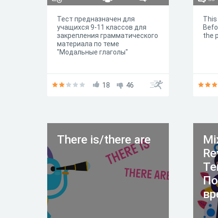
Тест предназначен для
This 
учащихся 9-11 классов для
Befor
закрепления грамматического
the p
материала по теме
"Модальные глаголы"
18
46
There is/there are
Mi
Re
Te
По
вр