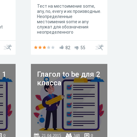
Тест на местоимение some,
any, no, every и их производные.
Неопределенные
местоимения some и any
nt
служат для обозначения
неопределенного
(небольшого) количества
предметов или вещества.
Some употребляется, как
82
55
правило, в утвердительных
предложениях перед
исчисляемыми
существительными во
 1
Глагол to be для 2
множественном числе и перед
неисчисляемыми
класса
существительными, имея
значение несколько,
некоторые. Any
употребляется, как правило, в
вопросительных и
отрицательных предложениях.
0
21.04.2015
348
0