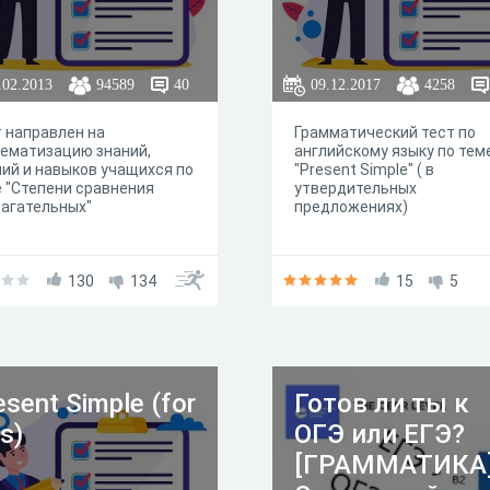
.02.2013
94589
40
09.12.2017
4258
 направлен на
Грамматический тест по
ематизацию знаний,
английскому языку по тем
ий и навыков учащихся по
"Present Simple" ( в
 "Степени сравнения
утвердительных
агательных"
предложениях)
130
134
15
5
esent Simple (for
Готов ли ты к
ds)
ОГЭ или ЕГЭ?
[ГРАММАТИКА