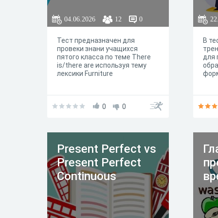
04.06.2026
12
0
22
Тест предназначен для
В те
провеки знани учащихся
тре
пятого класса по теме There
для 
is/there are используя тему
обр
лексики Furniture
форм
0
0
Present Perfect vs
Гл
Present Perfect
п
Continuous
вр