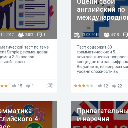
Оцени свой
английский по
международно
шкале CEFR.
.12.2017
3403
1
13.05.2019
4318
матический тест по теме
Тест содержит 60
ent Simple рекомендован
грамматических и 5
имся 2-3 классов
психологических вопросов
льной школы.
конце дается расшифровк
Вы узнаете, на вопросы ка
уровня сложности вы
ответили верно. Результа
прохождения будет выгля
15
1
так: 90% = A1 (Breakthroug
12
22
level) = Начинающий 75% =
(Waystage) = Элементарн
55% = B1 (Threshold) = ОГЭ
класс) 35% = B2 (Vantage) 
амматика
Прилагательн
ЕГЭ (11 класс) 10% = C1
(Effective proficiency) 0% =
глийского 4
и наречия
(Mastery) = это уровень л
старше 25 лет или носите
асс