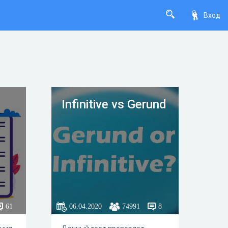
Вход
Infinitive vs Gerund
61
06.04.2020
74991
8