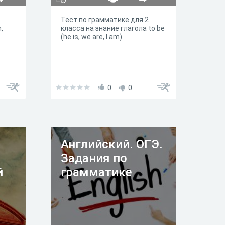
Тест по грамматике для 2
,
класса на знание глагола to be
(he is, we are, I am)
0
0
Английский. ОГЭ.
Задания по
й
грамматике