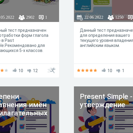
.05.2022
2902
1
22.06.2022
1250
ный тест предназначен
Данный тест предназнач
отработки форм глагола
для определения вашего
e в Past
текущего уровня владени
le.Рекомендовано для
английским языком.
ающихся 5-х классов.
10
12
10
1
епени
Present Simple -
авнения имён
утверждение
илагательных