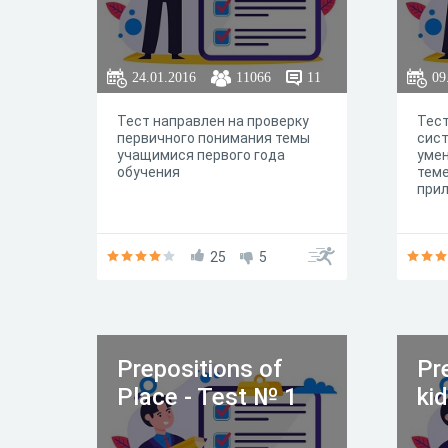
24.01.2016
11066
11
09
Тест направлен на проверку
Тест
первичного понимания темы
сист
учащимися первого года
умен
обучения
теме
прил
25
5
Prepositions of
Pr
Place - Test № 1
ki