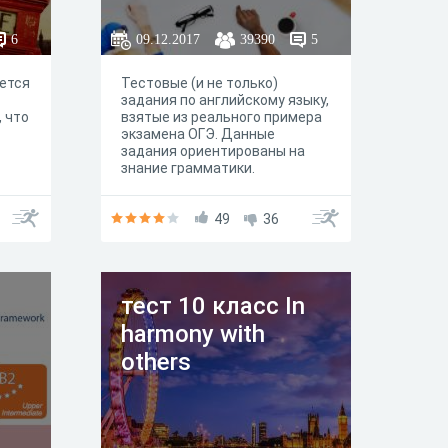
6
09.12.2017
39390
5
уется
Тестовые (и не только)
задания по английскому языку,
, что
взятые из реального примера
экзамена ОГЭ. Данные
задания ориентированы на
знание грамматики.
один
Прошедший тест на результат
90-100 % может быть уверен,
ное.
что получит хороший балл на
49
36
тие,
ОГЭ по разделу грамматики.
и
да
тест 10 класс In
икль
harmony with
others