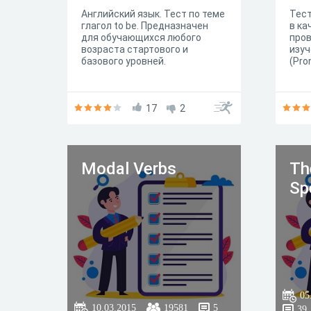
Английский язык. Тест по теме
Тест
глагол to be. Предназначен
в ка
для обучающихся любого
пров
возраста стартового и
изу
базового уровней.
(Pro
17
2
Modal Verbs
Th
Sp
05
10.03.2015
19581
5
39