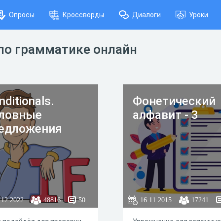
Опросы
Кроссворды
Диалоги
Уроки
по грамматике онлайн
nditionals.
Фонетический
ловные
алфавит - 3
едложения
.12.2022
48816
50
16.11.2015
17241