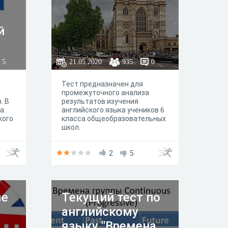
й
5
21.05.2020
935
0
Тест предназначен для
промежуточного анализа
. В
результатов изучения
а:
английского языка учеников 6
кого
класса общеобразовательных
школ.
т
деть
h
2
5
 A2
ый
 (9
=
ые
Текущий тест по
 C2
английскому
юдей
лей
языку "Времена