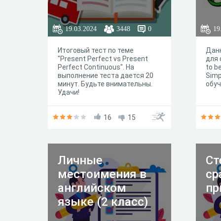
19.03.2024
3448
0
19
Итоговый тест по теме
Дан
"Present Perfect vs Present
для 
Perfect Continuous". На
to b
выполнение теста дается 20
Simp
минут. Будьте внимательны.
обуч
Удачи!
16
15
Личные
Ст
местоимения в
ср
английском
пр
языке (2 класс)