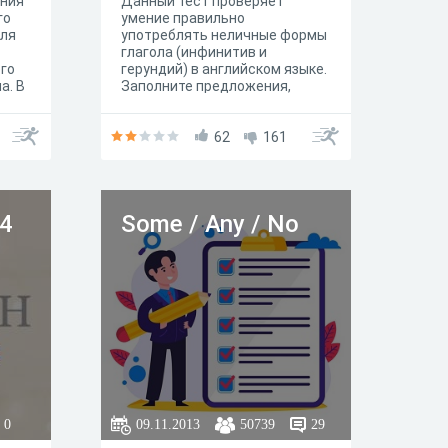
ания
Данный тест проверяет
го
умение правильно
для
употреблять неличные формы
глагола (инфинитив и
ого
герундий) в английском языке.
а. В
Заполните предложения,
выберите только один вариант
ответа.
62
161
(4
Some / Any / No
0
09.11.2013
50739
29