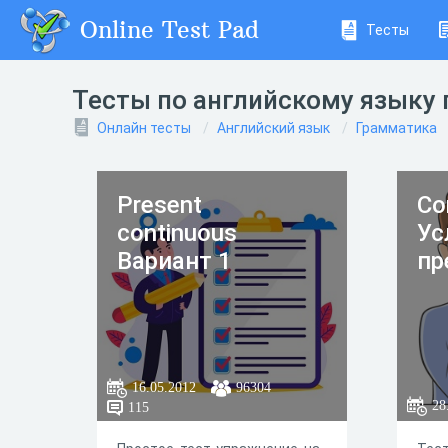
Online Test Pad
Тесты
Тесты по английскому языку 
Онлайн тесты
Английский язык
Грамматика
Present
Co
continuous
Ус
Вариант 1
пр
16.05.2012
96304
28
115