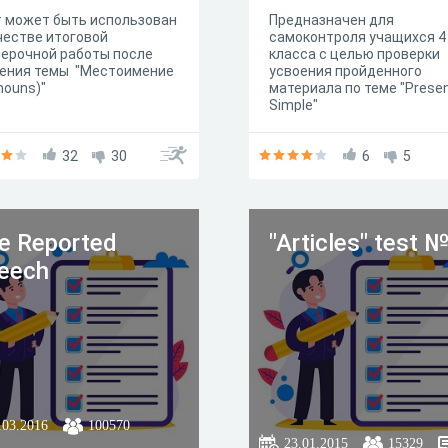
 может быть использован
Предназначен для
честве итоговой
самоконтроля учащихся 4
ерочной работы после
класса с целью проверки
чения темы "Местоимение
усвоения пройденного
nouns)"
материала по теме "Prese
Simple"
32
30
6
5
e Reported
"Articles" test №
eech
.03.2016
100570
23.01.2015
15329