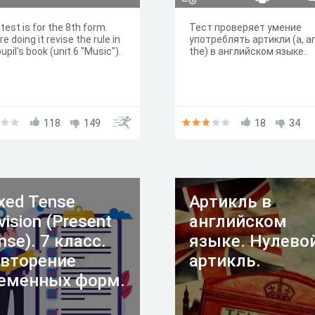
test is for the 8th form.
Тест проверяет умение
e doing it revise the rule in
употреблять артикли (a, an
upil's book (unit 6 "Music").
the) в английском языке.
118
149
18
34
xed Tense
Артикль в
vision (Present
английском
nse). 7 класс.
языке. Нулево
вторение
артикль.
еменных форм.