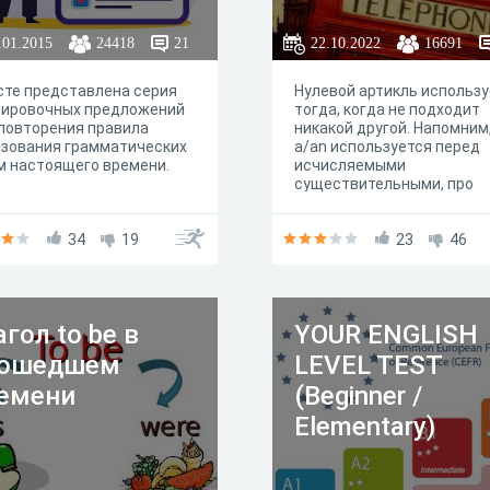
.01.2015
24418
21
22.10.2022
16691
сте представлена серия
Нулевой артикль использ
нировочных предложений
тогда, когда не подходит
повторения правила
никакой другой. Напомним
азования грамматических
a/an используется перед
 настоящего времени.
исчисляемыми
существительными, про
которые можно сказать «
из». The используется для
34
19
указания на нечто конкрет
23
46
Если же предмет или поня
о котором идет речь, не
является ни «одним из», н
«чем-то конкретным из ря
агол to be в
YOUR ENGLISH
других», то
используется нулевой арт
рошедшем
LEVEL TEST
.
емени
(Beginner /
Elementary)