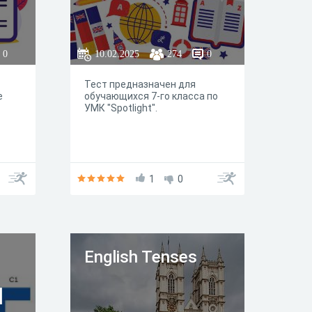
0
10.02.2025
274
0
Тест предназначен для
е
обучающихся 7-го класса по
УМК "Spotlight".
1
0
English Tenses
]