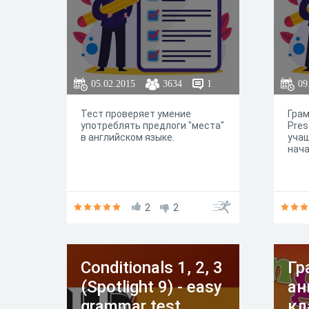
05.02.2015
3634
1
09
Тест проверяет умение
Грам
употреблять предлоги "места"
Pres
в английском языке.
учащ
нача
2
2
Conditionals 1, 2, 3
Гр
(Spotlight 9) - easy
ан
grammar test
кл