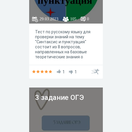
29.03.2023
105
0
Тест по русскому языку для
проверки знаний на тему
"Синтаксис и пунктуация"
состоит из 8 вопросов,
направленных на базовые
теоретические знания о
правилах постановки знаков
препинания, о членах
предложения.
1
1
3 задание ОГЭ