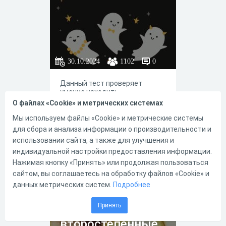
30.10.2024
1102
0
Данный тест проверяет
умение находить
грамматическую основу в
О файлах «Cookie» и метрических системах
предложениях
Мы используем файлы «Cookie» и метрические системы
для сбора и анализа информации о производительности и
использовании сайта, а также для улучшения и
индивидуальной настройки предоставления информации.
1
6
Нажимая кнопку «Принять» или продолжая пользоваться
сайтом, вы соглашаетесь на обработку файлов «Cookie» и
данных метрических систем.
Подробнее
Тест по теме
Принять
"Главные и
второстепенные