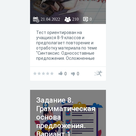
21.04.2022
210
0
Тест ориентирован на
учащихся 8-9 классов и
предполагает повторение и
отработку материала по теме
"Синтаксис. Односоставные
предложения. Осложненные
предложения. Сложные
предложения" при подготовке
к ОГЭ.
0
0
Задание 8.
Грамматическая
основа
предложения.
Вариант 1