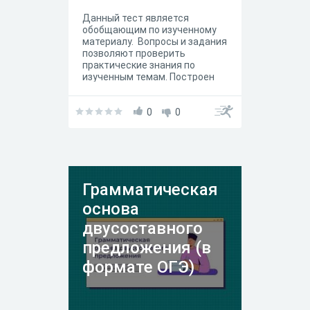
Данный тест является
обобщающим по изученному
материалу. Вопросы и задания
позволяют проверить
практические знания по
изученным темам. Построен
тест по принципу "от простого
к сложному".
0
0
Грамматическая
основа
двусоставного
предложения (в
формате ОГЭ)