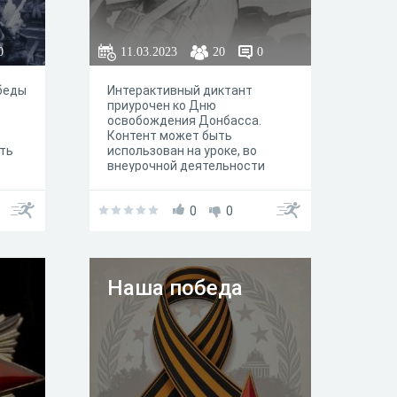
бессильно ослабить память о
несгибаемой стойкости и
героизме миллионов
0
11.03.2023
20
0
советских людей. Предлагаем
вам викторину, посвящённую
Дню Победы! Проверьте свои
беды
Интерактивный диктант
знания!
приурочен ко Дню
освобождения Донбасса.
Контент может быть
ть
использован на уроке, во
внеурочной деятельности
(предметная неделя, День
родного языка,
образовательная акция,
0
0
юбилейная дата и т. д.)
Наша победа