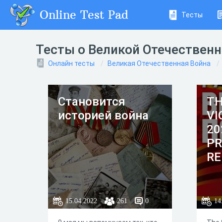
Online Test Pad
Тесты
Тесты о Великой Отечественн
Онлайн тесты
Великая Отечественная Война
Становится
TH
историей война
VI
20
PR
RE
15.04.2022
261
0
14