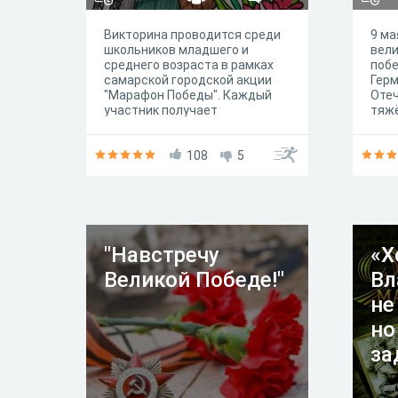
Викторина проводится среди
9 ма
школьников младшего и
вели
среднего возраста в рамках
поб
самарской городской акции
Герм
"Марафон Победы". Каждый
Отеч
участник получает
тяжё
электронный сертификат,
выпа
который можно скачать в
наро
удобном формате и
108
5
врем
распечатать. В оформлении
в ст
использованы работы
Подв
обучающихся ДЮСШ № 4 г.о.
такж
Самары.
лите
Отчи
солд
"Навстречу
«Х
фрон
Великой Победе!"
Вл
бой 
зад
не
побе
Окол
но
на ф
за
поги
реал
мест
на ф