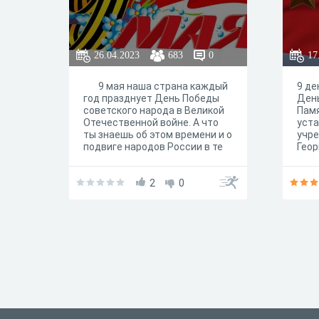
26.04.2023
683
0
17
9 мая наша страна каждый
9 де
год празднует День Победы
День
советского народа в Великой
Пам
Отечественной войне. А что
уста
ты знаешь об этом времени и о
учре
подвиге народов России в те
Геор
далекие годы?
году
полу
2
0
боях
муже
День
уваж
удос
и Ро
Слав