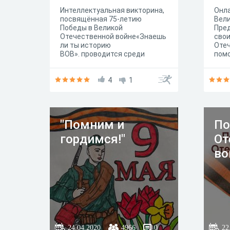
Интеллектуальная викторина,
Онла
посвящённая 75-летию
Вели
Победы в Великой
Пред
Отечественной войне«Знаешь
свои
ли ты историю
Отеч
ВОВ». проводится среди
пом
студентов Челябинского
меди
юридического колледжа в
школ
целях формирования
4
1
При
гражданского самосознания,
прин
чувства патриотизма и
гордости за историческое
прошлое своей Родины;
"Помним и
По
расширения и углубления
знаний о событиях, связанных
гордимся!"
От
с Великой Отечественной
войной
во
24.04.2020
4966
0
22