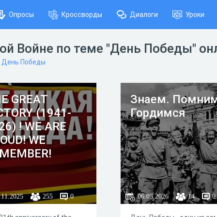
Опросы
Кроссворды
Диалоги
Уроки
ой Войне по теме "День Победы" он
День Победы
E GREAT
Знаем. Помним
CTORY (1941-
Гордимся
26) ! WE ARE
OUD! WE
MEMBER!
.11.2025
255
0
06.05.2026
14
0