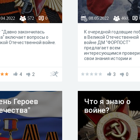
.04.2022
572
0
08.05.2022
460
 "Давно закончилась
К очередной годовщие по
а" включает вопросы о
в Великой Отечественной
кой Отечественной войне.
войне ДМ "ФОРПОСТ"
предлагает всем
интересующимся провери
свои знания истории и
символов тех лет
4
2
3
0
ень Героев
Что я знаю о
ечества"
войне?