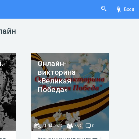
Вход
лайн
.
Онлайн-
викторина
«Великая
Победа»
21.04.2023
353
0