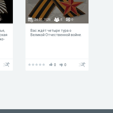
0
24.05.2026
8
0
ье,
Вас ждёт четыре тура о
тская
Великой Отчественной войне.
ко-
 на
о
0
0
ом
ьно
ить
ух
ойна