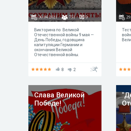
30.04.2021
751
0
29
Викторина по Великой
Тест
Отечественной войны 9 мая —
войн
День Победы, годовщина
Вели
капитуляции Германии и
окончания Великой
Отечественной войны.
Праздник стал ключевым
государственным торжеством
в современной России. При
8
2
этом, хотя историю войны
довольно подробно изучают в
школах, а формула «Никто не
забыт и ничто не забыто»
Слава Великой
"Д
отчеканена на сотнях
мемориалов, некоторые факты
Победе!
От
могут ускользнуть из нашей
памяти.