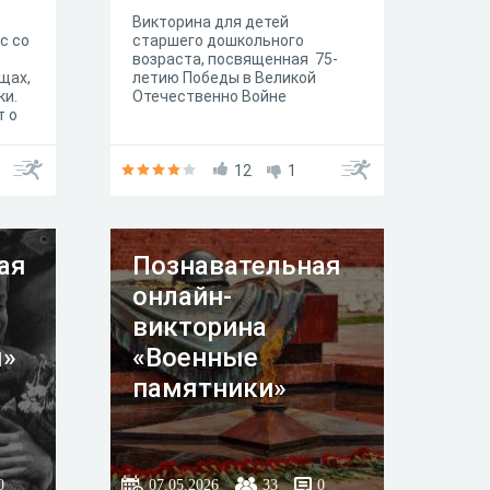
Викторина для детей
с со
старшего дошкольного
возраста, посвященная 75-
ещах,
летию Победы в Великой
ки.
Отечественно Войне
т о
12
1
ры и
 бы
х
в
ая
Познавательная
онлайн-
викторина
ы»
«Военные
памятники»
0
07.05.2026
33
0