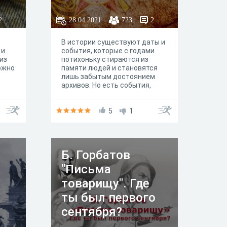
я вас
2
28.04.2021
723
2
В истории существуют даты и
 и
события, которые с годами
из
потихоньку стираются из
ожно
памяти людей и становятся
лишь забытым достоянием
архивов. Но есть события,
которые с течением времени
не только не забываются, а,
наоборот, с каждым годом
5
1
приобретают всё большую и
большую значимость,
становясь буквально
бессмертными. К таким
Б. Горбатов
событиям, несомненно,
относится Победа нашего
"Письма
народа в Великой
Отечественной войне. В этом
товарищу". Где
году мы отмечаем 76
ты был первого
годовщину Великой Победы.
Время уже успело зарыть
сентября?
траншеи на полях былых
сражений, однако оно