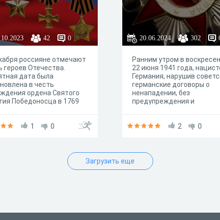
.10.2023
42
0
20.06.2024
302
кабря россияне отмечают
Ранним утром в воскресен
 героев Отечества.
22 июня 1941 года, нацис
ятная дата была
Германия, нарушив советс
новлена в честь
германские договоры о
ждения ордена Святого
ненападении, без
гия Победоносца в 1769
предупреждения и
. Эту почетную награду
объявления войны, напала
чали воины, проявившие в
Советский Союз.
 особую смелость,
1
0
Командование Германии в
2
0
ство и отвагу. Сегодня
главе с Адольфом Гитлер
 героев Отечества – дань
разработало план
ения тем, кто был
«Барбаросса», согласно
тоен званий Героев СССР
которому фашисты
Загрузить еще
ссии, а также орденов
предполагали стремител
ы и Святого Георгия.
напасть на СССР и захват
нашу страну в течение дв
месяцев. Но благодаря
беспримерному подвигу
советских людей планы
фашистов провалились. В