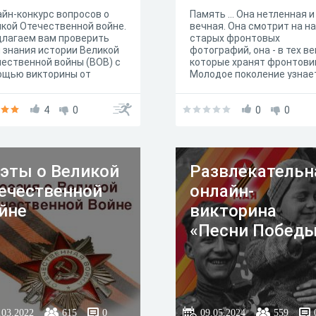
йн-конкурс вопросов о
Память … Она нетленная и
кой Отечественной войне.
вечная. Она смотрит на на
лагаем вам проверить
старых фронтовых
 знания истории Великой
фотографий, она - в тех в
ественной войны (ВОВ) с
которые хранят фронтови
ощью викторины от
Молодое поколение узнае
ацентра "Арт-Медиа"
боевых подвигах своих
ы N 1 г. Нижний Ломов.
прадедов из рассказов,
глашаем всех желающих
4
0
фильмов, произведений
0
0
ять активное участие!
художественной литерату
уроков истории. И сколько
лет не прошло, события те
страшных дней навсегда 
эты о Великой
Развлекательн
наших сердцах.
ечественной
онлайн-
йне
викторина
«Песни Побед
.03.2022
615
0
09.05.2024
559