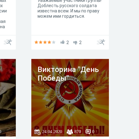
мых
Уважаемые участники группы!
ых
Доблесть русского солдата
сии
известна всем. И мы по праву
можем ими гордиться.
мая
 на
дань
2
2
зни
 мир
.
ь в
Викторина "День
знать
Победы"
.
0
24.04.2020
870
0