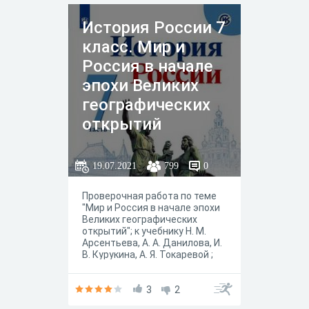
История России 7
класс. Мир и
Россия в начале
эпохи Великих
географических
открытий
19.07.2021
799
0
Проверочная работа по теме
"Мир и Россия в начале эпохи
Великих географических
открытий"; к учебнику Н. М.
Арсентьева, А. А. Данилова, И.
В. Курукина, А. Я. Токаревой ;
под ред. А. В.
Торкунова."История России 7
класса" в 2-х частях, — М. :
3
2
Просвещение, 2019 год.