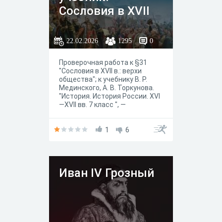
Сословия в XVII
в.: верхи
общества
22.02.2026
1295
0
Проверочная работа к §31
"Сословия в XVII в.: верхи
общества"; к учебнику В. Р.
Мединского, А. В. Торкунова.
"История. История России. XVI
—XVII вв. 7 класс ", —
(Государственный учебник),
Москва "Просвещение" 2025
год.
1
6
Иван IV Грозный