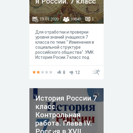
я России. 7 класс
19.01.2020
10840
1
Для отработки и проверки
уровня знаний учащихся 7
класса по теме " Изменения в
социальной структуре
российского общества". УМК
История Росии.7 класс под
ред. А.Торкунова . Разработка
урока в которой использован
данный тест и
8
12
дополнительные материлды
для педагогов и учащихся по
данной теме смотрите на
авторском сайте "История
История России 7
ученикам и педагогам" или
https://www.istped.com/
класс.
Контрольная
работа. Глава IV.
Россия в XVII