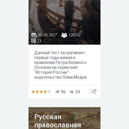
03.01.2017
128332
71
Данный тест затрагивает
первые годы жизни и
правления Петра Великого.
Основан на серии книг
"История России" -
издательство Олма Медиа
Групп,а именно на 3 томе "Петр
Великий". Петр I - царь,который
за время своего правления
96
34
(1682-1725 гг.) превратил
Россию в поистине великую
державу!!!
Русская
православная