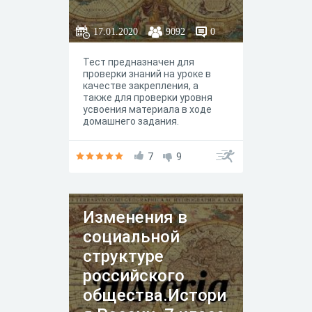
17.01.2020
9092
0
Тест предназначен для
проверки знаний на уроке в
качестве закрепления, а
также для проверки уровня
усвоения материала в ходе
домашнего задания.
Разработка урока в которой
использован данный тест и
дополнительные материлды
7
9
для педагогов и учащихся по
данной теме смотрите на
авторском сайте "История
ученикам и педагогам" или
Изменения в
https://www.istped.com/
социальной
структуре
российского
общества.Истори