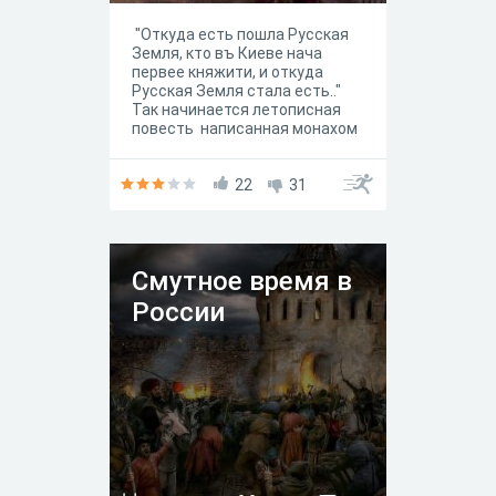
"Откуда есть пошла Русская
Земля, кто въ Киеве нача
первее княжити, и откуда
Русская Земля стала есть.."
Так начинается летописная
повесть написанная монахом
Нестером, так же и начнется
наш тест: откуда появились
славяне?
22
31
Смутное время в
России