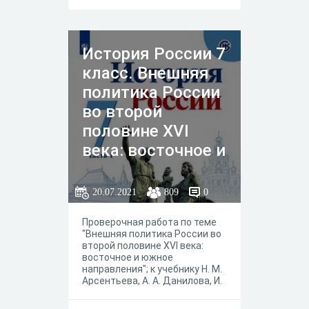
История России 7
класс. Внешняя
политика России
во второй
половине XVI
века: восточное и
южное
направления
20.07.2021
809
0
Проверочная работа по теме
"Внешняя политика России во
второй половине XVI века:
восточное и южное
направления"; к учебнику Н. М.
Арсентьева, А. А. Данилова, И.
В. Курукина, А. Я. Токаревой ;
под ред. А. В.