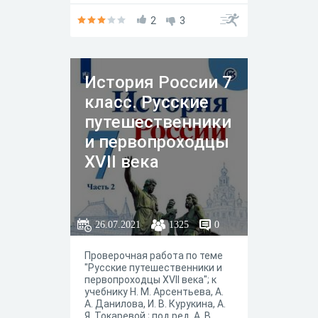
Торкунова."История России 7
класса" в 2-х частях, — М. :
2
3
Просвещение, 2019 год.
История России 7
класс. Русские
путешественники
и первопроходцы
XVII века
26.07.2021
1325
0
Проверочная работа по теме
"Русские путешественники и
первопроходцы XVII века"; к
учебнику Н. М. Арсентьева, А.
А. Данилова, И. В. Курукина, А.
Я. Токаревой ; под ред. А. В.