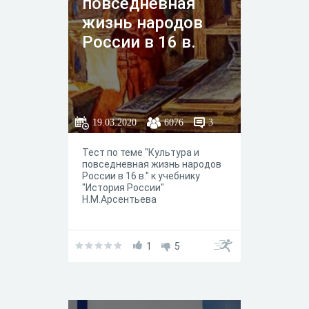
повседневная
жизнь народов
России в 16 в.
19.03.2020
6076
3
Тест по теме "Культура и
повседневная жизнь народов
России в 16 в." к учебнику
"История России"
Н.М.Арсентьева
1
5