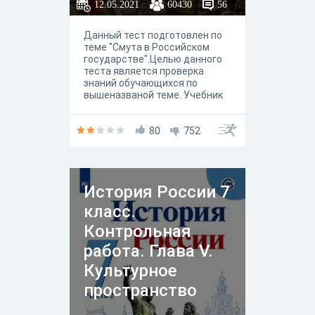
12.05.2021
60430
56
Данный тест подготовлен по
теме "Смута в Российском
государстве".Целью данного
теста является проверка
знаний обучающихся по
вышеназваной теме. Учебник
"История России 7 класс", под
редакцией А.В.Торкунова
80
752
История России 7
класс.
Контрольная
работа. Глава V.
Культурное
пространство
России в XVII в.