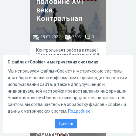
половине XVI
века.
Контрольная
работа.
18.02.2021
3503
0
Контрольнаят работа к главе I
"Россия в первой половине XVI
века."; учебник Н. М. Арсентьев,
О файлах «Cookie» и метрических системах
А. А. Данилов, И. В. Курукин, А.
Я. Токарева ; под ред. А. В.
Мы используем файлы «Cookie» и метрические системы
Торкунова."История России 7
для сбора и анализа информации о производительности и
класса" в 2-х частях, — М. :
использовании сайта, а также для улучшения и
Просвещение, 2016 год.
индивидуальной настройки предоставления информации.
6
18
Нажимая кнопку «Принять» или продолжая пользоваться
сайтом, вы соглашаетесь на обработку файлов «Cookie» и
данных метрических систем.
Подробнее
История России 7
Принять
класс. Окончание
смутного