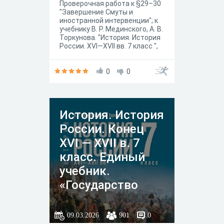
Проверочная работа к §29–30
в XVII в.
"Завершение Смуты и
иностранной интервенции"; к
учебнику В. Р. Мединского, А. В.
Торкунова. "История. История
России. XVI—XVII вв. 7 класс ",
— (Государственный учебник),
Москва "Просвещение" 2025
год.
0
0
История. История
России. Конец
XVI — XVII в. 7
класс. Единый
учебник.
«Государство
правит по своей
воли…» На путях
09.03.2026
901
0