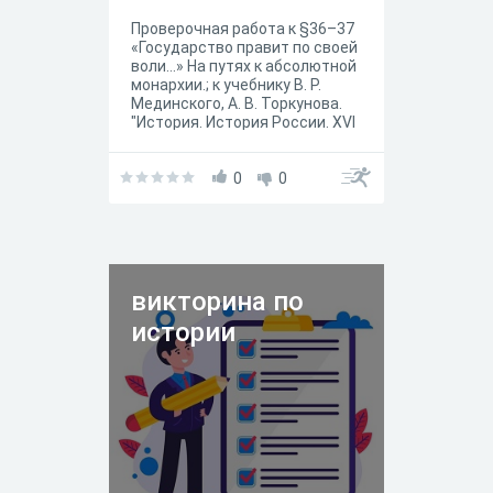
к абсолютной
Проверочная работа к §36–37
монархии.
«Государство правит по своей
воли…» На путях к абсолютной
монархии.; к учебнику В. Р.
Мединского, А. В. Торкунова.
"История. История России. XVI
—XVII вв. 7 класс ", —
(Государственный учебник),
Москва "Просвещение" 2025
0
0
год.
викторина по
истории