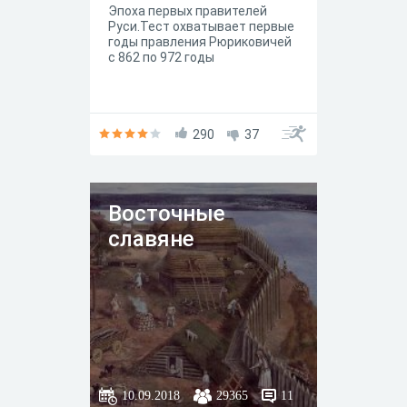
Эпоха первых правителей
Руси.Тест охватывает первые
годы правления Рюриковичей
с 862 по 972 годы
290
37
Восточные
славяне
10.09.2018
29365
11