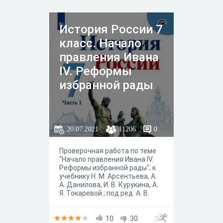
История России 7
класс. Начало
правления Ивана
IV. Реформы
избранной рады
20.07.2021
11206
0
Проверочная работа по теме
"Начало правления Ивана IV.
Реформы избранной рады"; к
учебнику Н. М. Арсентьева, А.
А. Данилова, И. В. Курукина, А.
Я. Токаревой ; под ред. А. В.
Торкунова."История России 7
класса" в 2-х частях, — М. :
Просвещение, 2019 год.
10
30