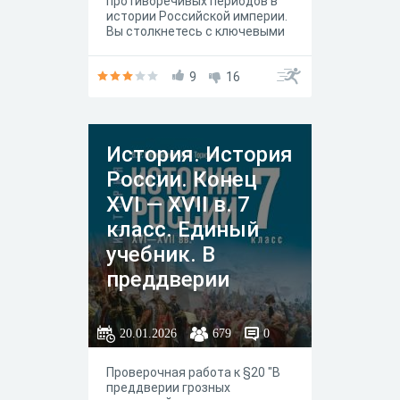
противоречивых периодов в
истории Российской империи.
Вы столкнетесь с ключевыми
событиями, реформами,
личностями и оценками
времени правления Екатерины
9
16
II. Задания направлены не
только на проверку фактов, но
и на понимание причинно-
следственных связей этой
История. История
эпохи.
России. Конец
XVI — XVII в. 7
класс. Единый
учебник. В
преддверии
грозных
испытаний:
20.01.2026
679
0
кризис власти и
Проверочная работа к §20 "В
общества на
преддверии грозных