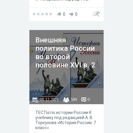
Торкунова."История России 7
класса" в 2-х частях, — М. :
Просвещение, 2019 год.
0
0
Внешняя
политика России
во второй
половине XVI в. 2
08.12.2021
589
0
ТЕСТЫ по истории России К
учебнику под редакцией А. В.
Торкунова «История России. 7
класс»