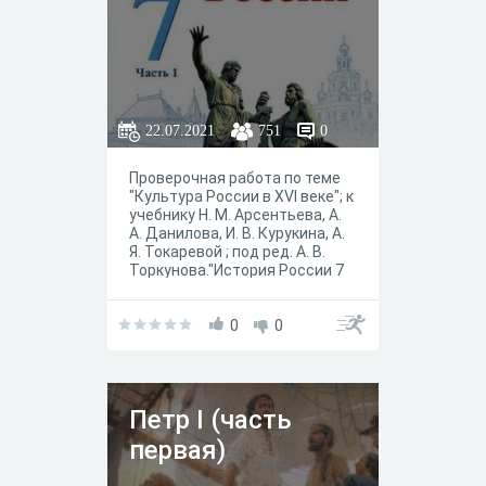
22.07.2021
751
0
Проверочная работа по теме
"Культура России в XVI веке"; к
учебнику Н. М. Арсентьева, А.
А. Данилова, И. В. Курукина, А.
Я. Токаревой ; под ред. А. В.
Торкунова."История России 7
класса" в 2-х частях, — М. :
Просвещение, 2019 год.
0
0
Петр I (часть
первая)