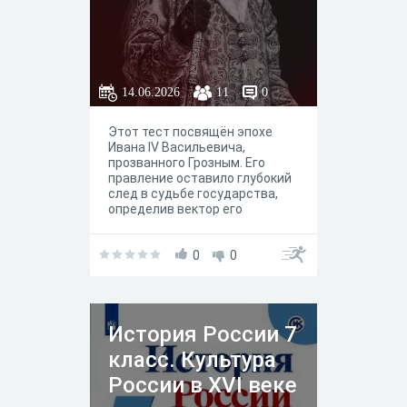
14.06.2026
11
0
Этот тест посвящён эпохе
Ивана IV Васильевича,
прозванного Грозным. Его
правление оставило глубокий
след в судьбе государства,
определив вектор его
развития на столетия вперёд.
0
0
История России 7
класс. Культура
России в XVI веке