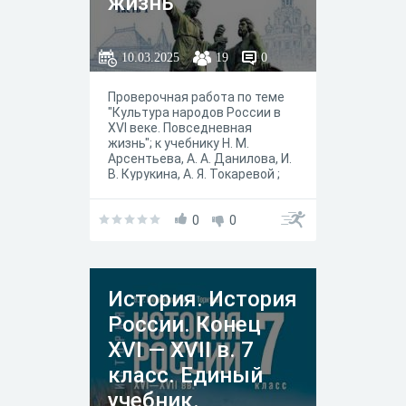
жизнь
10.03.2025
19
0
Проверочная работа по теме
"Культура народов России в
XVI веке. Повседневная
жизнь"; к учебнику Н. М.
Арсентьева, А. А. Данилова, И.
В. Курукина, А. Я. Токаревой ;
под ред. А. В.
Торкунова."История России 7
класса" в 2-х частях, — М. :
0
0
Просвещение, 2019 год.
История. История
России. Конец
XVI — XVII в. 7
класс. Единый
учебник.