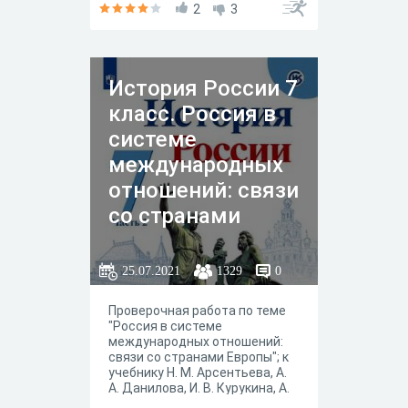
Торкунова."История России 7
2
3
класса" в 2-х частях, — М. :
Просвещение, 2019 год.
История России 7
класс. Россия в
системе
международных
отношений: связи
со странами
Европы
25.07.2021
1329
0
Проверочная работа по теме
"Россия в системе
международных отношений:
связи со странами Европы"; к
учебнику Н. М. Арсентьева, А.
А. Данилова, И. В. Курукина, А.
Я. Токаревой ; под ред. А. В.