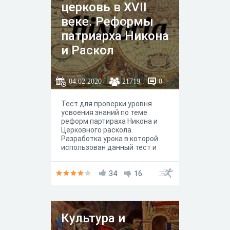
церковь в XVII
веке. Реформы
патриарха Никона
и Раскол
04.02.2020
21719
0
Тест для проверки уровня
усвоения знаний по теме
реформ партираха Никона и
Церковного раскола.
Разработка урока в которой
использован данный тест и
дополнительные материлды
для педагогов и учащихся по
данной теме смотрите на
34
16
авторском сайте "История
ученикам и педагогам" или
https://www.istped.com/
Культура и