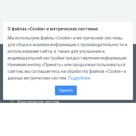
О файлах «Cookie» и метрических системах
Мы используем файлы «Cookie» и метрические системы
для сбора и анализа информации о производительности и
использовании сайта, а также для улучшения и
Русский
индивидуальной настройки предоставления информации.
Справка
Нажимая кнопку «Принять» или продолжая пользоваться
сайтом, вы соглашаетесь на обработку файлов «Cookie» и
Форма обратной связи
данных метрических систем.
Подробнее
Контакты
Принять
Тарифы
Конструктор тестов
Конструктор опросов
Конструктор кроссвордов
Диалоговые тренажёры