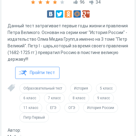
96
34
Данный тест затрагивает первые годы жизни и правления
Петра Великого. Основан на серии книг "История России" -
издательство Олма Медиа Групп,а именно на 3 томе "Петр
Великий". Петр I - царь,который за время своего правления
(1682-1725 гг.) превратил Россию в поистине великую
державу!!!
Пройти тест
Образовательный тест
История
5 класс
6 класс
7 класс
8 класс
9 класс
11 класс
ЕГЭ
ОГЭ
История России
Петр Первый
Автор: