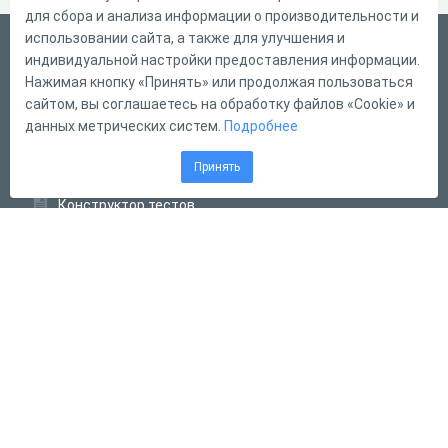
для сбора и анализа информации о производительности и
использовании сайта, а также для улучшения и
Русский
индивидуальной настройки предоставления информации.
Справка
Нажимая кнопку «Принять» или продолжая пользоваться
сайтом, вы соглашаетесь на обработку файлов «Cookie» и
Форма обратной связи
данных метрических систем.
Подробнее
Контакты
Принять
Тарифы
Конструктор тестов
Конструктор опросов
Конструктор кроссвордов
Диалоговые тренажёры
Комплексные задания
Система Дистанционного Обучения
2011 - 2026
Online Test Pad
Соглашение об использовании
Оферта
Политика обработки персональных данных