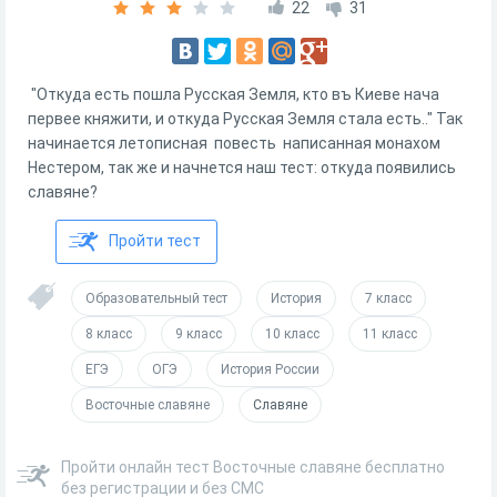
22
31
"Откуда есть пошла Русская Земля, кто въ Киеве нача
первее княжити, и откуда Русская Земля стала есть.." Так
начинается летописная повесть написанная монахом
Нестером, так же и начнется наш тест: откуда появились
славяне?
Пройти тест
Образовательный тест
История
7 класс
8 класс
9 класс
10 класс
11 класс
ЕГЭ
ОГЭ
История России
Восточные славяне
Славяне
Пройти онлайн тест Восточные славяне бесплатно
без регистрации и без СМС