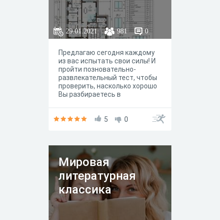
29.01.2021
981
0
Предлагаю сегодня каждому
из вас испытать свои силы! И
пройти позновательно-
развлекательный тест, чтобы
проверить, насколько хорошо
Вы разбираетесь в
строительстве. И конечно
узнать что-то новое! Тест
подойдет, как для новичков,
5
0
так и для опытных строителей!
Обещаю, будет интересно!
Мировая
литературная
классика