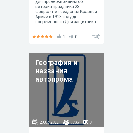
для проверки знаний об
истории праздника 23
февраля: от создания Красной
Армии в 1918 году до
современного Дня защитника
Отечества. Вопросы
охватывают ключевые даты,
исторические события,
1
0
переименования праздника и
факты, связанные с
формированием советской и
российской военной традиции.
География и
названия
автопрома
29.03.2022
1736
0