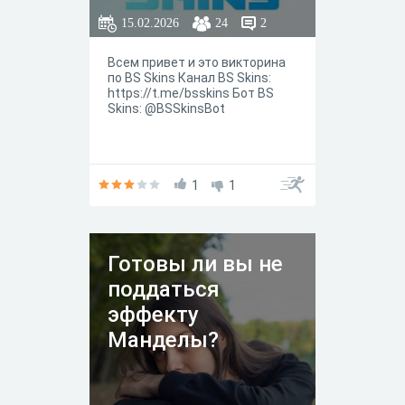
15.02.2026
24
2
Всем привет и это викторина
по BS Skins Канал BS Skins:
https://t.me/bsskins Бот BS
Skins: @BSSkinsBot
1
1
Готовы ли вы не
поддаться
эффекту
Манделы?