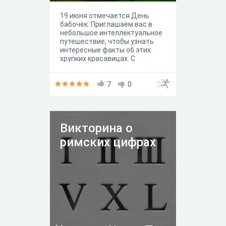
19 июня отмечается День
бабочек. Приглашаем вас в
небольшое интеллектуальное
путешествие, чтобы узнать
интересные факты об этих
хрупких красавицах. С
незапамятных времён бабочки
восхищали людей своей
красотой. За внешней
7
0
лёгкостью они скрывают
удивительную историю,
полную тайн и чудес. Ведь
жизненный путь от крошечной
Викторина о
гусеницы до крылатого имаго
– настоящее волшебство!
римских цифрах
Какие же ещё секреты есть у
бабочек? Давайте узнаем.