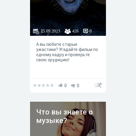
25.09.2023
426
0
А вы любите старые
ужастики? Угадайте фильм по
одному кадру и проверьте
свою эрудицию!
0
0
Что вы знаете о
музыке?