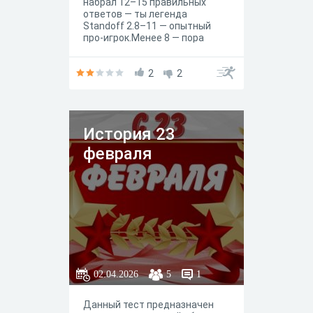
набрал 12–15 правильных
ответов — ты легенда
Standoff 2.8–11 — опытный
про-игрок.Менее 8 — пора
больше играть и читать
патчноуты! 😉
2
2
История 23
февраля
02.04.2026
5
1
Данный тест предназначен