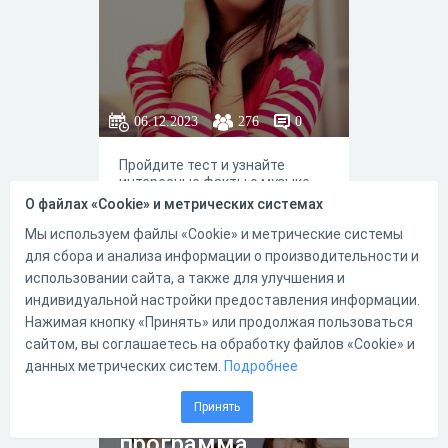
06.12.2023
276
0
Пройдите тест и узнайте
интересные факты о музыке.
Классической и не только
О файлах «Cookie» и метрических системах
Мы используем файлы «Cookie» и метрические системы
для сбора и анализа информации о производительности и
использовании сайта, а также для улучшения и
индивидуальной настройки предоставления информации.
0
0
Нажимая кнопку «Принять» или продолжая пользоваться
сайтом, вы соглашаетесь на обработку файлов «Cookie» и
данных метрических систем.
Подробнее
Физика.
Принять
Школьная
программа