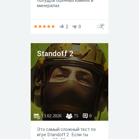
полудрагоценных камнях и
минералах
2
0
Standoff 2
13.02.2026
75
0
Это самый сложный тест по
игре Standoff 2 Если ты