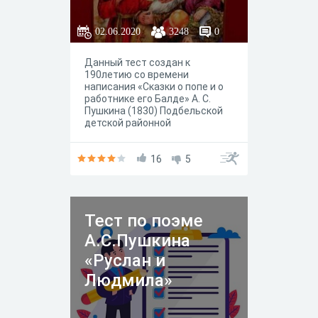
02.06.2020
3248
0
Данный тест создан к
190летию со времени
написания «Сказки о попе и о
работнике его Балде» А. С.
Пушкина (1830) Подбельской
детской районной
библиотекой Похвистневской
ЦБС МБУ "Управление
культуры м. р. Похвистневский
16
5
Самарской Области".
Тест по поэме
А.С.Пушкина
«Руслан и
Людмила»