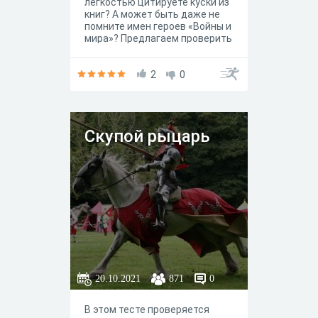
легкостью цитируете куски из
книг? А может быть даже не
помните имен героев «Войны и
мира»? Предлагаем проверить
свои знания и пройти
небольшой и интересный
тест.Данный тест содержит
2
0
перечень
вопросов,охватывающих как
сами известные литературные
произведения,так и факты из
Скупой рыцарь
жизни и творчества их
авторов.
20.10.2021
871
0
В этом тесте проверяется