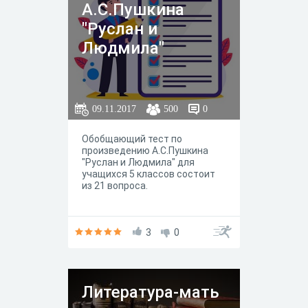
А.С.Пушкина
"Руслан и
Людмила"
09.11.2017
500
0
Обобщающий тест по
произведению А.С.Пушкина
"Руслан и Людмила" для
учащихся 5 классов состоит
из 21 вопроса.
3
0
Литература-мать