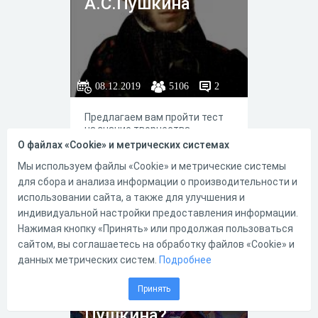
А.С.Пушкина
08.12.2019
5106
2
Предлагаем вам пройти тест
на знание творчества
великого поэта А.С.Пушкина во
О файлах «Cookie» и метрических системах
время его лирического
периода.
Мы используем файлы «Cookie» и метрические системы
для сбора и анализа информации о производительности и
использовании сайта, а также для улучшения и
индивидуальной настройки предоставления информации.
4
5
Нажимая кнопку «Принять» или продолжая пользоваться
сайтом, вы соглашаетесь на обработку файлов «Cookie» и
данных метрических систем.
Подробнее
Знаете ли вы
Принять
сказки А.С.
Пушкина?