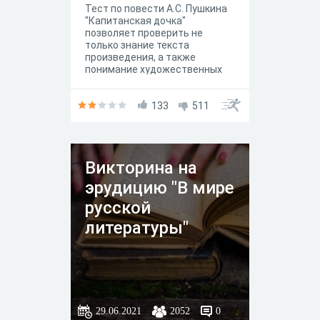
Тест по повести А.С. Пушкина
"Капитанская дочка"
позволяет проверить не
только знание текста
произведения, а также
понимание художественных
особенностей и основной
идеи.
133
511
Викторина на
эрудицию "В мире
русской
литературы"
29.06.2021
2052
0