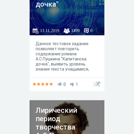
дочка"
13.11.2019
1499
0
Данное тестовое задание
позволяет повторить
содержание романа
А.С.Пушкина "Капитанска
дочка", выявить уровень
знания текста учащимися,
закрепить теоретико-
литературные понятия.
0
1
Лирический
период
творчества