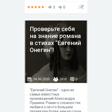
ответной любовью.
Предлагаем вам прикоснуться
3
0
к прекрасному, вспомнить
удивительные "Повести
Белкина", написанные пером
А.С. Пушкина.
Проверьте себя
на знание романа
в стихах "Евгений
Онегин"!
04.06.2020
2818
0
"Евгений Онегин" - одно из
самых известных
произведений Александра
Пушкина. Роман о сложностях
любви и о нечто большем
переведён более чем на сорок