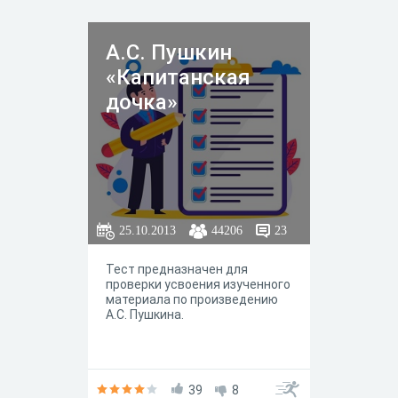
произведения великого поэта
под совершенно новым углом.
А.С. Пушкин
«Капитанская
дочка»
25.10.2013
44206
23
Тест предназначен для
проверки усвоения изученного
материала по произведению
А.С. Пушкина.
39
8