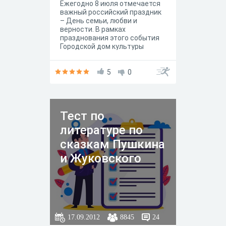
Ежегодно 8 июля отмечается
важный российский праздник
– День семьи, любви и
верности. В рамках
празднования этого события
Городской дом культуры
им.Н.Островского подготовил
развлекательную онлайн-
викторину «Литературные
5
0
семьи».
Тест по
литературе по
сказкам Пушкина
и Жуковского
17.09.2012
8845
24