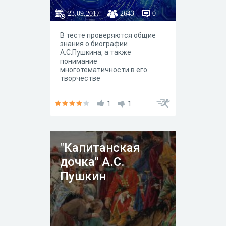
поэта.
23.09.2017
2643
0
В тесте проверяются общие
знания о биографии
А.С.Пушкина, а также
понимание
многотематичности в его
творчестве
1
1
"Капитанская
дочка" А.С.
Пушкин