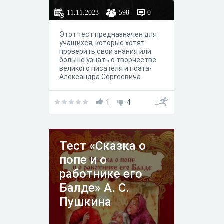
11.11.2023
598
0
Этот тест предназначен для
учащихся, которые хотят
проверить свои знания или
больше узнать о творчестве
великого писателя и поэта-
Александра Сергеевича
Пушкина
1
4
Тест «Сказка о
попе и о
работнике его
Балде» А. С.
Пушкина