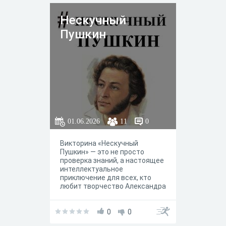
Нескучный
Пушкин
01.06.2026
11
0
Викторина «Нескучный
Пушкин» — это не просто
проверка знаний, а настоящее
интеллектуальное
приключение для всех, кто
любит творчество Александра
Сергеевича! Забудьте о
скучных вопросах из школьной
программы. Мы предлагаем
0
0
взглянуть на жизнь и