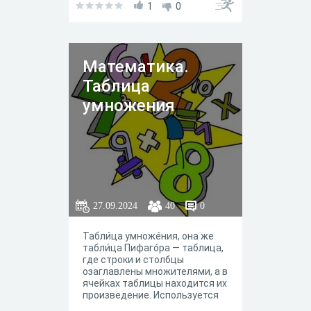
1
0
Математика.
Таблица
умножения
27.09.2024
40
0
Табли́ца умноже́ния, она же
табли́ца Пифаго́ра — таблица,
где строки и столбцы
озаглавлены множителями, а в
ячейках таблицы находится их
произведение. Используется
для обучения школьников