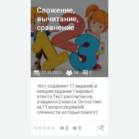
Сложение,
вычитание,
сравнение
27.11.2023
94
0
тест содержит 11 заданий, в
каждом задании 1 вариант
ответа.Тест рассчитан на
учащихся 2 класса. Он состоит
из 11 вопросов разной
сложности, которые помогут
проверить знания ученика
начальной школы по этому
предмету.
0
0